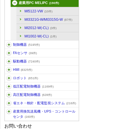
産業用PC MELIPC
(190件)
MI5122-VW
(10件)
MI3321G-W/MI3315G-W
(87件)
MI2012-W(-CL)
(3件)
MI1002-W(-CL)
(1件)
制御機器
(5195件)
FAセンサ
(39件)
駆動機器
(7240件)
HMI
(8325件)
ロボット
(651件)
低圧配電制御機器
(1169件)
高圧配電制御機器
(628件)
省エネ・検針・配電監視システム
(216件)
産業用換気送風機・UPS・コントロール
センタ
(160件)
お問い合わせ