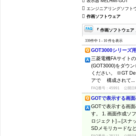
表示器 MELHMI-GOT
エンジニアリングソフト
作画ソフトウェア
『 作画ソフトウェア 
339件中 1 - 10 件を表示
GOT3000シリ
三菱電機FAサイトの表
(GOT3000)を
ください。 ※GT De
アで 構成されて...
FAQ番号：45991
公開日時：
GOTで表示する画
GOTで表示する画
す。 1. 画面作成ソフ
ロジェクト]→[スナ
SDメモリカードなど