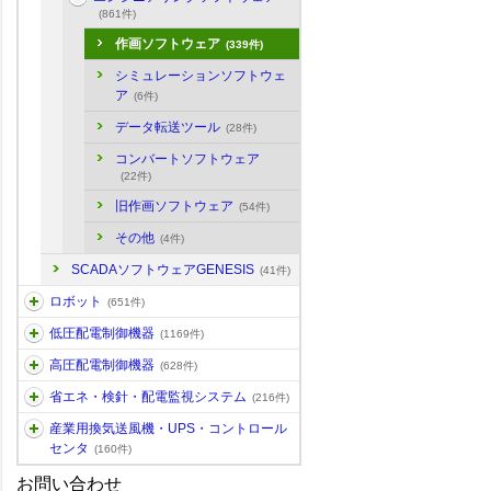
(861件)
作画ソフトウェア
(339件)
シミュレーションソフトウェ
ア
(6件)
データ転送ツール
(28件)
コンバートソフトウェア
(22件)
旧作画ソフトウェア
(54件)
その他
(4件)
SCADAソフトウェアGENESIS
(41件)
ロボット
(651件)
低圧配電制御機器
(1169件)
高圧配電制御機器
(628件)
省エネ・検針・配電監視システム
(216件)
産業用換気送風機・UPS・コントロール
センタ
(160件)
お問い合わせ