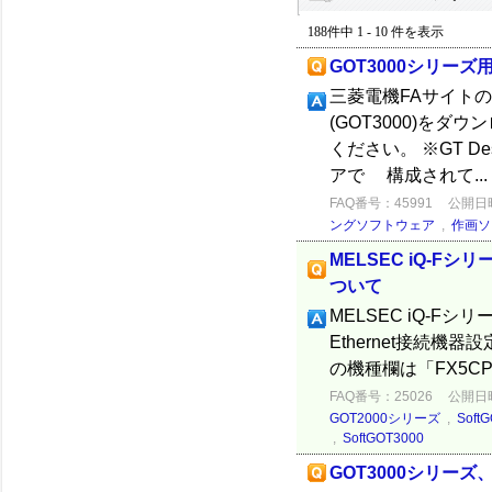
188件中 1 - 10 件を表示
GOT3000シリ
三菱電機FAサイトの表
(GOT3000)を
ください。 ※GT De
アで 構成されて...
FAQ番号：45991
公開日時：
ングソフトウェア
,
作画ソ
MELSEC iQ-Fシ
ついて
MELSEC iQ-Fシリ
Ethernet接続機
の機種欄は「FX5CPU」
FAQ番号：25026
公開日時：
GOT2000シリーズ
,
Soft
,
SoftGOT3000
GOT3000シリー