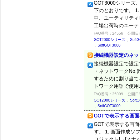
GOT3000シリー
下のとおりです。 
中、ユーティリティ
工場出荷時のユーティ
FAQ番号：24556
公開日時：
GOT2000シリーズ
,
Soft
,
SoftGOT3000
接続機器設定のネットワ
接続機器設定で設定す
・ネットワークNo.
するために割り当て
トワーク用語で使用さ
FAQ番号：25099
公開日時：
GOT2000シリーズ
,
Soft
,
SoftGOT3000
GOTで表示する画
GOTで表示する画
す。 1. 画面作成ソフ
ロジェクト]→[スナ