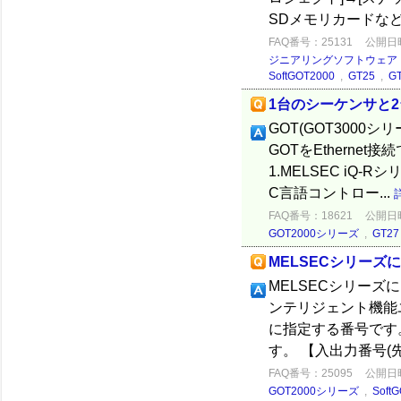
SDメモリカードなど
FAQ番号：25131
公開日時：
ジニアリングソフトウェア
SoftGOT2000
,
GT25
,
G
1台のシーケンサと2台
GOT(GOT3000
GOTをEthern
1.MELSEC iQ
C言語コントロー...
FAQ番号：18621
公開日時：
GOT2000シリーズ
,
GT27
MELSECシリー
MELSECシリーズに
ンテリジェント機能
に指定する番号です
す。 【入出力番号(先頭X
FAQ番号：25095
公開日時：
GOT2000シリーズ
,
Soft