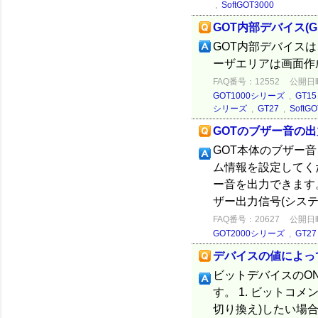
,
SoftGOT3000
GOT内部デバイス(
GOT内部デバイスは
ーザエリアは画面作
FAQ番号：12552
公開日時：
GOT1000シリーズ
,
GT15
シリーズ
,
GT27
,
SoftG
GOTのブザー音の
GOT本体のブザー
ム情報を設定してく
ー音を出力できます。
ザー出力信号(システム信
FAQ番号：20627
公開日時：
GOT2000シリーズ
,
GT27
デバイスの値によっ
ビットデバイスのO
す。 1. ビットコ
切り換え)したい場