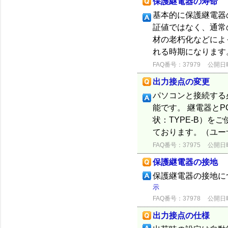
保護継電器の寿命
基本的に保護継電器
証値ではなく、通常
材の老朽化などによ
れる時期になります。（J
FAQ番号：37979
公開日時：
出力接点の変更
パソコンと接続する
能です。 継電器とP
状：TYPE-B）を
ております。（ユー
FAQ番号：37975
公開日時：
保護継電器の接地
保護継電器の接地に
示
FAQ番号：37978
公開日時：
出力接点の仕様