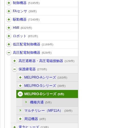
制御機器
(5195件)
FAセンサ
(39件)
駆動機器
(7240件)
HMI
(8325件)
ロボット
(651件)
低圧配電制御機器
(1169件)
高圧配電制御機器
(628件)
高圧遮断器・高圧電磁接触器
(129件)
保護継電器
(270件)
MELPRO-Aシリーズ
(183件)
MELPRO-Sシリーズ
(39件)
MELPRO-Dシリーズ
(5件)
機種共通
(5件)
マルチリレー（MP11A）
(39件)
周辺機器
(4件)
電力ヒューズ
(13件)