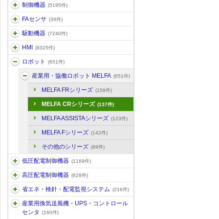
制御機器
(5195件)
FAセンサ
(39件)
駆動機器
(7240件)
HMI
(8325件)
ロボット
(651件)
産業用・協働ロボット MELFA
(651件)
MELFA FRシリーズ
(159件)
MELFA CRシリーズ
(137件)
MELFA ASSISTAシリーズ
(123件)
MELFA Fシリーズ
(142件)
その他のシリーズ
(89件)
低圧配電制御機器
(1169件)
高圧配電制御機器
(628件)
省エネ・検針・配電監視システム
(216件)
産業用換気送風機・UPS・コントロール
センタ
(160件)