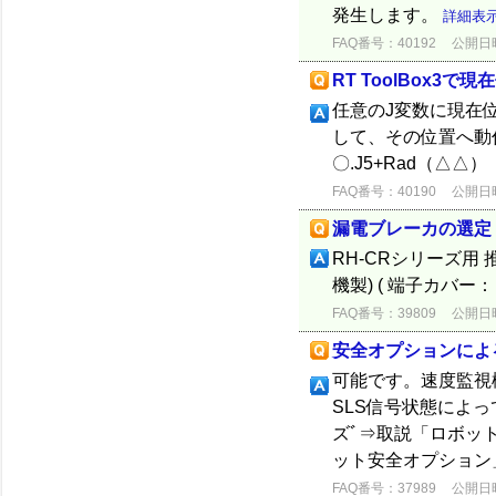
発生します。
詳細表
FAQ番号：40192
公開日時：
RT ToolBox3
任意のJ変数に現在
して、その位置へ動作で
〇.J5+Rad（△△）
FAQ番号：40190
公開日時：
漏電ブレーカの選定 
RH-CRシリーズ用 推奨
機製) ( 端子カバー： 
FAQ番号：39809
公開日時：
安全オプションによ
可能です。速度監視
SLS信号状態によっ
ズﾞ⇒取説「ロボット
ット安全オプション」4
FAQ番号：37989
公開日時：