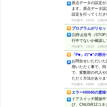
原点データの設定が
ます。原点データ設
設定を行ってくださ
FAQ番号：12016
公開日時：
プログラムがリセッ
(1)停止信号（ST
行中でないか確認し
FAQ番号：12013
公開日時：
「P■」の"■"の部
お問合せいただいた
用いただく事で、同
で、変数部の代入や
ただく方法があります
FAQ番号：44995
公開日時：
エラーH0040の意
ドアスイッチ開放中
び、CNUSR12