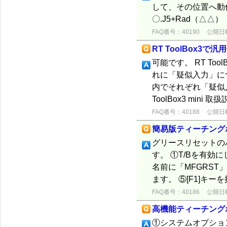
して、その位置へ動作で
〇.J5+Rad（△△）
FAQ番号：40190
公開日時：
RT ToolBox
可能です。 RT T
れに「疑似入力」に
内でそれぞれ「疑似入力
ToolBox3 mini 取扱
FAQ番号：40188
公開日時：
簡易版ティーチング
グリースリセットの
す。 ①T/Bを有効
名前に「MFGRST
ます。 ⑤[F1]キーを
FAQ番号：40186
公開日時：
高機能ティーチング
①システムオプション