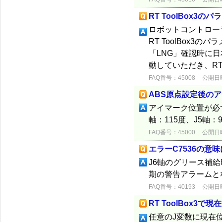
RT ToolBox
ロボットコントロー
RT ToolBox
「LNG」確認時に
動していただき、RT 
FAQ番号：45008
公開日時：
ABS原点設定後の
アイマーク位置が必ず
軸：115度、J5軸
FAQ番号：45000
公開日時：
エラーC7536の意
J6軸のグリース補給
期の警告アラームと
FAQ番号：40193
公開日時：
RT ToolBox3
任意のJ変数に現在