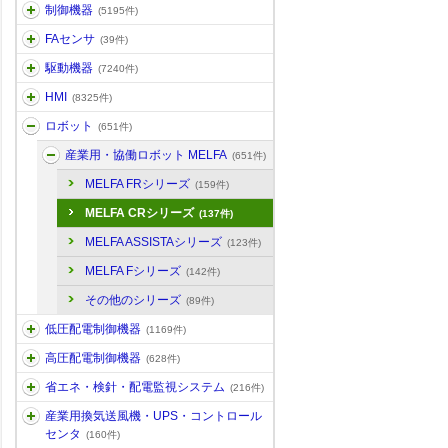
制御機器
(5195件)
FAセンサ
(39件)
駆動機器
(7240件)
HMI
(8325件)
ロボット
(651件)
産業用・協働ロボット MELFA
(651件)
MELFA FRシリーズ
(159件)
MELFA CRシリーズ
(137件)
MELFA ASSISTAシリーズ
(123件)
MELFA Fシリーズ
(142件)
その他のシリーズ
(89件)
低圧配電制御機器
(1169件)
高圧配電制御機器
(628件)
省エネ・検針・配電監視システム
(216件)
産業用換気送風機・UPS・コントロール
センタ
(160件)