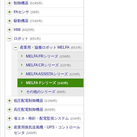
制御機器
(5195件)
FAセンサ
(39件)
駆動機器
(7240件)
HMI
(8325件)
ロボット
(651件)
産業用・協働ロボット MELFA
(651件)
MELFA FRシリーズ
(159件)
MELFA CRシリーズ
(137件)
MELFA ASSISTAシリーズ
(123件)
MELFA Fシリーズ
(142件)
その他のシリーズ
(89件)
低圧配電制御機器
(1169件)
高圧配電制御機器
(628件)
省エネ・検針・配電監視システム
(216件)
産業用換気送風機・UPS・コントロール
センタ
(160件)