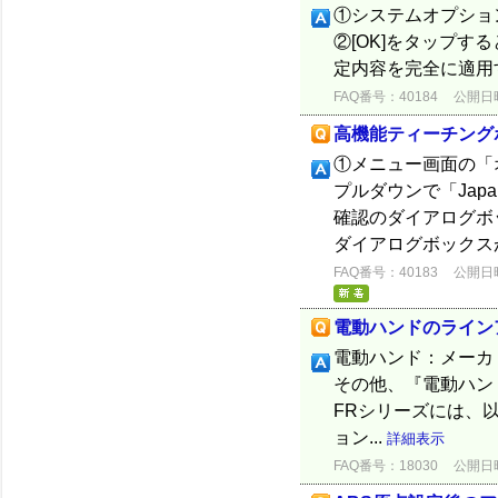
①システムオプション
②[OK]をタップす
定内容を完全に適用
FAQ番号：40184
公開日時：
高機能ティーチング
①メニュー画面の「オ
プルダウンで「Japa
確認のダイアログボ
ダイアログボックスが
FAQ番号：40183
公開日時：
電動ハンドのラインアッ
電動ハンド：メーカ：
その他、『電動ハンド
FRシリーズには、
ョン...
詳細表示
FAQ番号：18030
公開日時：