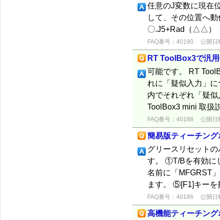
任意のJ変数に現在
して、その位置へ動作で
〇.J5+Rad（△△）
FAQ番号：40190
公開日時：
RT ToolBox
可能です。 RT T
れに「疑似入力」に
内でそれぞれ「疑似入力
ToolBox3 mini 取扱
FAQ番号：40188
公開日時：
簡易版ティーチング
グリースリセットの
す。 ①T/Bを有効
名前に「MFGRST
ます。 ⑤[F1]キーを
FAQ番号：40186
公開日時：
高機能ティーチング