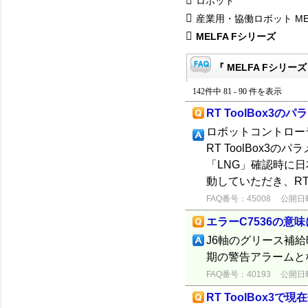
ロボット
産業用・協働ロボット ME
MELFA Fシリーズ
『 MELFA Fシリーズ
142件中 81 - 90 件を表示
RT ToolBox
ロボットコントロー
RT ToolBox
「LNG」確認時に
動していただき、RT 
FAQ番号：45008
公開日時：
エラーC7536の意
J6軸のグリース補給
期の警告アラームと
FAQ番号：40193
公開日時：
RT ToolBox3