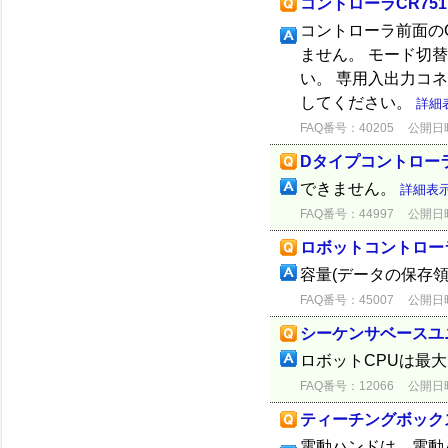
コントローラCR751
コントローラ前面の
ません。 モード切
い。 専用入出力コネク
してください。
詳細
FAQ番号：40205
公開日時：
Dタイプコントロー
できません。
詳細表
FAQ番号：44997
公開日時：
ロボットコントロー
容量(データの保存
FAQ番号：45007
公開日時：
シーケンサベースユ
ロボットCPUは最
FAQ番号：12066
公開日時：
ティーチングボック
電動ハンドは、電動