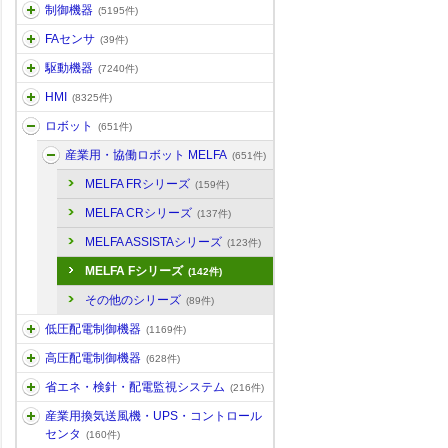
制御機器
(5195件)
FAセンサ
(39件)
駆動機器
(7240件)
HMI
(8325件)
ロボット
(651件)
産業用・協働ロボット MELFA
(651件)
MELFA FRシリーズ
(159件)
MELFA CRシリーズ
(137件)
MELFA ASSISTAシリーズ
(123件)
MELFA Fシリーズ
(142件)
その他のシリーズ
(89件)
低圧配電制御機器
(1169件)
高圧配電制御機器
(628件)
省エネ・検針・配電監視システム
(216件)
産業用換気送風機・UPS・コントロール
センタ
(160件)