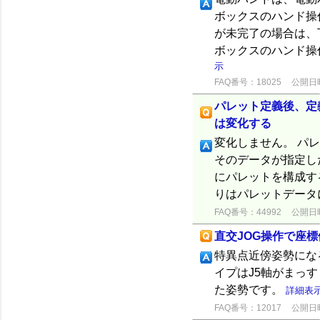
ボックスのハンド操
が未完了の場合は、
ボックスのハンド操
示
FAQ番号：18025
公開日時：
パレット定義後、定
は変化する
変化しません。 パレ
そのデータが指定し
にパレットを構成す
りはパレットデータ
FAQ番号：44992
公開日時：
直交JOG操作で座
特異点近傍姿勢にな
イプはJ5軸がまっ
た姿勢です。
詳細表
FAQ番号：12017
公開日時：