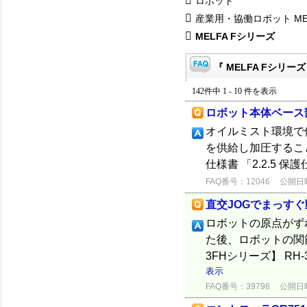
ロボット
産業用・協働ロボット ME
MELFA Fシリーズ
『 MELFA Fシリーズ
142件中 1 - 10 件を表示
ロボット本体ベース部
オイルミスト環境で
を供給し加圧するこ
仕様書 「2.2.5
FAQ番号：12046
公開日時：
直交JOGでまっすぐ
ロボットの原点がず
た後、ロボットの関
3FHシリーズ】 RH-3F
表示
FAQ番号：39798
公開日時：