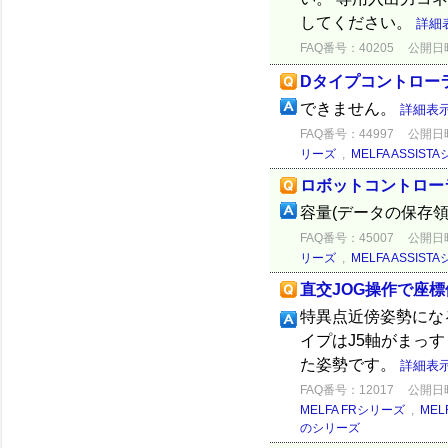
してください。
詳細
FAQ番号：40205
公開日時：
Dタイプコントロー
できません。
詳細表
FAQ番号：44997
公開日時：
リーズ
,
MELFA ASSIST
ロボットコントロー
容量(データの保存
FAQ番号：45007
公開日時：
リーズ
,
MELFA ASSIST
直交JOG操作で座
特異点近傍姿勢にな
イプはJ5軸がまっ
た姿勢です。
詳細表
FAQ番号：12017
公開日時：
MELFA FRシリーズ
,
MEL
のシリーズ