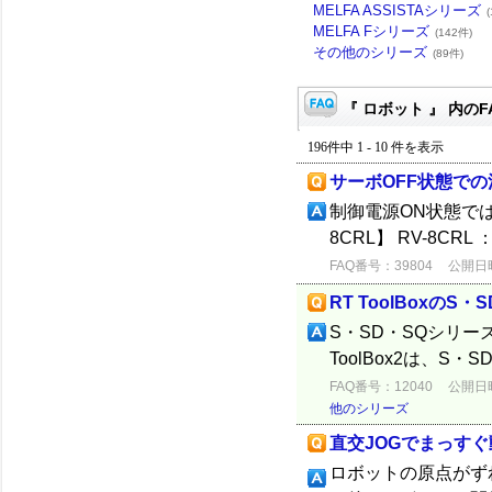
MELFA ASSISTAシリーズ
MELFA Fシリーズ
(142件)
その他のシリーズ
(89件)
『 ロボット 』 内のF
196件中 1 - 10 件を表示
サーボOFF状態での消
制御電源ON状態で
8CRL】 RV-8CRL ：
FAQ番号：39804
公開日時：
RT ToolBoxの
S・SD・SQシリー
ToolBox2は、
FAQ番号：12040
公開日時：
他のシリーズ
直交JOGでまっすぐ
ロボットの原点がず