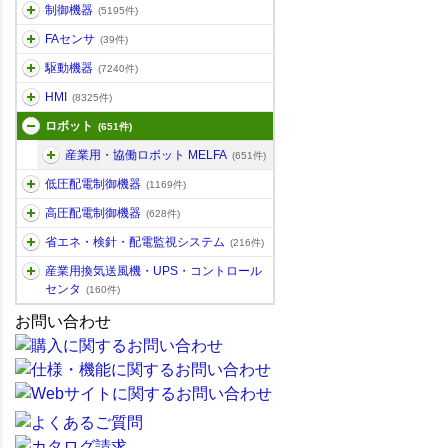
制御機器
(5195件)
FAセンサ
(39件)
駆動機器
(7240件)
HMI
(8325件)
ロボット
(651件)
産業用・協働ロボット MELFA
(651件)
低圧配電制御機器
(1169件)
高圧配電制御機器
(628件)
省エネ・検針・配電監視システム
(216件)
産業用換気送風機・UPS・コントロール
センタ
(160件)
お問い合わせ