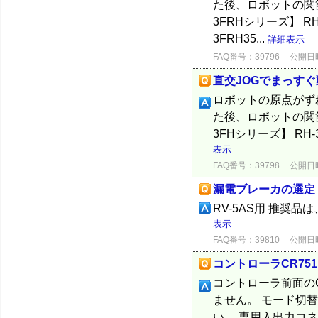
た後、ロボットの関
3FRHシリーズ】 RH-3
3FRH35...
詳細表示
FAQ番号：39796
公開日時：
直交JOGでまっすぐ
ロボットの原点がず
た後、ロボットの関
3FHシリーズ】 RH-3F
表示
FAQ番号：39798
公開日時：
漏電ブレーカの選定 【
RV-5AS用 推奨品は、
表示
FAQ番号：39810
公開日時：
コントローラCR751
コントローラ前面の
ません。 モード切
い。 専用入出力コネク