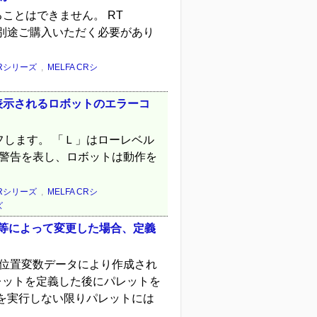
にすることはできません。 RT
の為、別途ご購入いただく必要があり
FRシリーズ
,
MELFA CRシ
表示されるロボットのエラーコ
します。 「Ｌ」はローレベル
は警告を表し、ロボットは動作を
FRシリーズ
,
MELFA CRシ
ズ
演算等によって変更した場合、定義
時の位置変数データにより作成され
レットを定義した後にパレットを
を実行しない限りパレットには