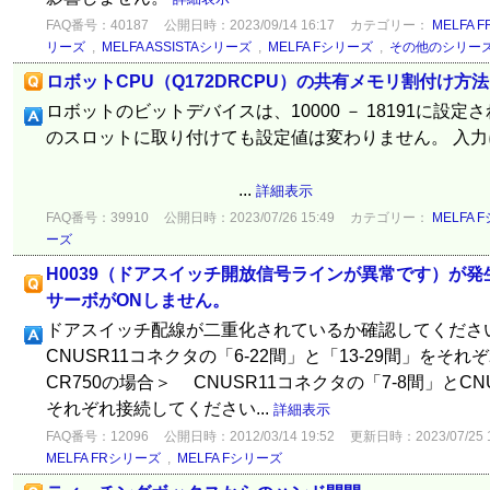
FAQ番号：40187
公開日時：2023/09/14 16:17
カテゴリー：
MELFA 
リーズ
,
MELFA ASSISTAシリーズ
,
MELFA Fシリーズ
,
その他のシリー
ロボットCPU（Q172DRCPU）の共有メモリ割付け方法 
ロボットのビットデバイスは、10000 － 18191に設定されて
のスロットに取り付けても設定値は変わりません。 入
...
詳細表示
FAQ番号：39910
公開日時：2023/07/26 15:49
カテゴリー：
MELFA 
ーズ
H0039（ドアスイッチ開放信号ラインが異常です）が
サーボがONしません。
ドアスイッチ配線が二重化されているか確認してください
CNUSR11コネクタの「6-22間」と「13-29間」をそ
CR750の場合＞ CNUSR11コネクタの「7-8間」とCN
それぞれ接続してください...
詳細表示
FAQ番号：12096
公開日時：2012/03/14 19:52
更新日時：2023/07/25 1
MELFA FRシリーズ
,
MELFA Fシリーズ