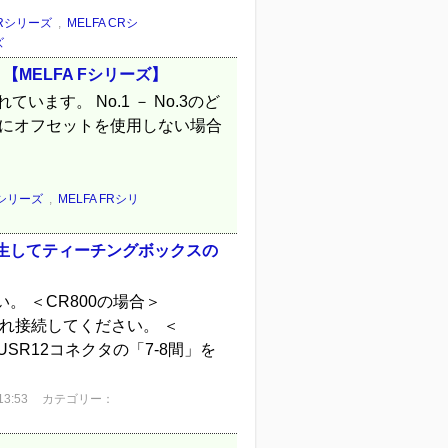
FRシリーズ
,
MELFA CRシ
ズ
【MELFA Fシリーズ】
います。 No.1 － No.3のど
力にオフセットを使用しない場合
Fシリーズ
,
MELFA FRシリ
発生してティーチングボックスの
。 ＜CR800の場合＞
れぞれ接続してください。 ＜
USR12コネクタの「7-8間」を
3:53
カテゴリー：