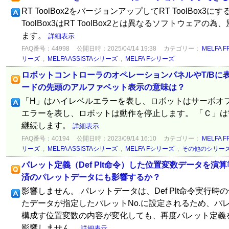
RT ToolBox2をバージョンアップしてRT ToolBox3
ToolBox3はRT ToolBox2とは異なるソフトウェア
ます。
詳細表示
FAQ番号：44998
公開日時：2025/04/14 19:38
カテゴリー：
MELFA 
リーズ
,
MELFA ASSISTAシリーズ
,
MELFA Fシリーズ
ロボットコントローラのオペレーションパネルやT/Bに
ードの先頭のアルファベット表示の意味は？
「H」はハイレベルエラーを表し、ロボットはサーボオフ
エラーを表し、ロボットは動作を停止します。 「Ｃ」
継続します。
詳細表示
FAQ番号：40194
公開日時：2023/09/14 16:10
カテゴリー：
MELFA 
リーズ
,
MELFA ASSISTAシリーズ
,
MELFA Fシリーズ
,
その他のシリー
パレット定義（Def Plt命令）した位置変数データを
済のパレットデータにも影響するか？
影響しません。 パレットデータは、Def Plt命令実行
たデータが指定したパレットNo.に設定されるため、パ
構成す位置変数の内容が変化しても、再度パレット定義
影響しません。
詳細表示