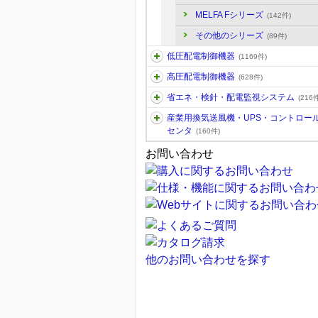
MELFA Fシリーズ
(142件)
その他のシリーズ
(89件)
低圧配電制御機器
(1169件)
高圧配電制御機器
(628件)
省エネ・検針・配電監視システム
(216件
産業用換気送風機・UPS・コントロー
センタ
(160件)
お問い合わせ
他のお問い合わせを探す