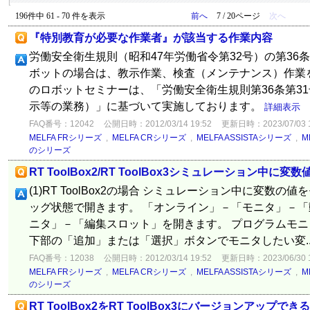
196件中 61 - 70 件を表示
前へ
7 / 20ページ
次へ
『特別教育が必要な作業者』が該当する作業内容
労働安全衛生規則（昭和47年労働省令第32号）の第36
ボットの場合は、教示作業、検査（メンテナンス）作業
のロボットセミナーは、「労働安全衛生規則第36条第31
示等の業務）」に基づいて実施しております。
詳細表示
FAQ番号：12042
公開日時：2012/03/14 19:52
更新日時：2023/07/03 1
MELFA FRシリーズ
,
MELFA CRシリーズ
,
MELFA ASSISTAシリーズ
,
M
のシリーズ
RT ToolBox2/RT ToolBox3シミュレーション中に
(1)RT ToolBox2の場合 シミュレーション中に変数
ッグ状態で開きます。 「オンライン」－「モニタ」－
ニタ」－「編集スロット」を開きます。 プログラムモ
下部の「追加」または「選択」ボタンでモニタしたい変..
FAQ番号：12038
公開日時：2012/03/14 19:52
更新日時：2023/06/30 1
MELFA FRシリーズ
,
MELFA CRシリーズ
,
MELFA ASSISTAシリーズ
,
M
のシリーズ
RT ToolBox2をRT ToolBox3にバージョンアップでき