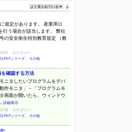
条に規定があります。 産業用ロ
を行う場合が該当します。 弊社
号の安全衛生特別教育規定 （教
5:07
カテゴリー：
ELFA Fシリーズ
,
その他
変数値を確認する方法
の値をモニタしたいプログラムをデバ
「動作モニタ」－「プログラムモ
ニタ画面が開いたら、ウィンドウ
.
詳細表示
3:36
カテゴリー：
ELFA Fシリーズ
,
その他
るか