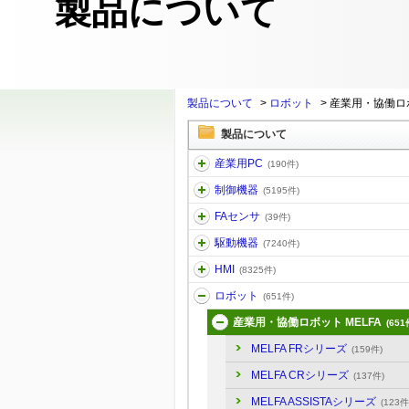
製品について
製品について
>
ロボット
>
産業用・協働ロボ
製品について
産業用PC
(190件)
制御機器
(5195件)
FAセンサ
(39件)
駆動機器
(7240件)
HMI
(8325件)
ロボット
(651件)
産業用・協働ロボット MELFA
(651
MELFA FRシリーズ
(159件)
MELFA CRシリーズ
(137件)
MELFA ASSISTAシリーズ
(123件