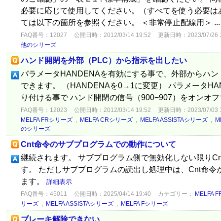
必要に応じて使用してください。（すべてを使う必要は
ては以下の箇所を参照ください。 ＜非常停止配線用＞ ..
FAQ番号：12027
公開日時：2012/03/14 19:52
更新日時：2023/07/26 1
他のシリーズ
ハンド開閉を外部（PLC）から指示を出したい
パラメータHANDENAを有効にする事で、外部からハ
できます。 （HANDENAを0→1に変更） パラメータH
り付ける事で ハンド開閉の信号（900−907）をオンオ
FAQ番号：12023
公開日時：2012/03/14 19:52
更新日時：2023/07/03 1
MELFA FRシリーズ
,
MELFA CRシリーズ
,
MELFA ASSISTAシリーズ
,
M
のシリーズ
Cnt命令のサブプログラムでの動作について
継続されます。 サブプログラム側で無効化しない限りC
す。 ただしサブプログラムの読出し処理中は、Cnt命
ます。
詳細表示
FAQ番号：45011
公開日時：2025/04/14 19:40
カテゴリー：
MELFA 
リーズ
,
MELFA ASSISTAシリーズ
,
MELFA Fシリーズ
ブレーキ解除できない