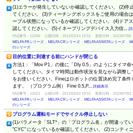
(1)エラーが発生していないか確認してください。 (2)
てください。 (3)ティーチングボックスをご使用の場合
ーブル状態になっているか確認してください。 (4)ドア
認してください。 (5)イネーブリングデバイス入力信...
詳
FAQ番号：12050
公開日時：2012/03/14 19:52
更新日時：2023/07/06 1
MELFA FRシリーズ
,
MELFA CRシリーズ
,
MELFA ASSISTAシリーズ
,
M
のシリーズ
目的位置に到達する前にハンドが閉じる
方法1：「Mov P1」の後に「Dly 0.5」のようにタ
してください。タイマ時間は動作状況を見ながら調整してく
をお使いください。Fineはロボットの位置決め完了条
ます。 （プログラム例） Fine 0.5,P...
詳細表示
FAQ番号：12021
公開日時：2012/03/14 19:52
更新日時：2023/07/03 1
MELFA FRシリーズ
,
MELFA CRシリーズ
,
MELFA ASSISTAシリーズ
,
M
のシリーズ
プログラム運転モードでサイクル停止しない
(1)パラメータ「SLT*」の「プログラム名」が間違っ
”CYC” になっているか確認してください。 (2)コン