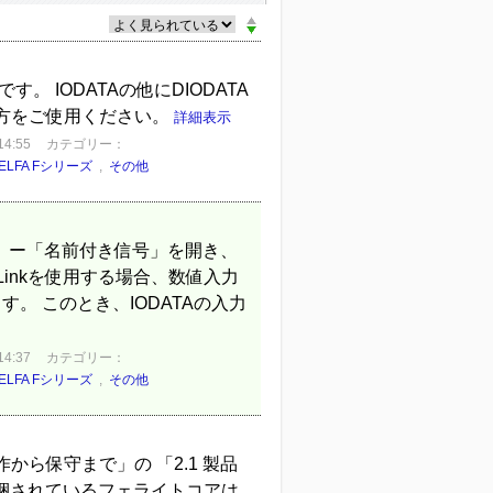
 IODATAの他にDIODATA
方をご使用ください。
詳細表示
4:55
カテゴリー：
ELFA Fシリーズ
,
その他
号モニタ」ー「名前付き信号」を開き、
inkを使用する場合、数値入力
ます。 このとき、IODATAの入力
4:37
カテゴリー：
ELFA Fシリーズ
,
その他
ら保守まで」の 「2.1 製品
同梱されているフェライトコアは