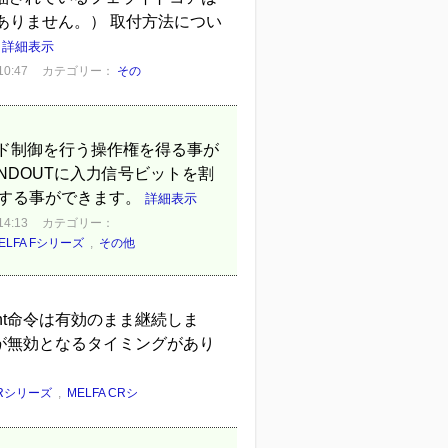
ありません。） 取付方法につい
.
詳細表示
0:47
カテゴリー：
その
ンド制御を行う操作権を得る事が
ANDOUTに入力信号ビットを割
フする事ができます。
詳細表示
4:13
カテゴリー：
ELFA Fシリーズ
,
その他
nt命令は有効のまま継続しま
令が無効となるタイミングがあり
FRシリーズ
,
MELFA CRシ