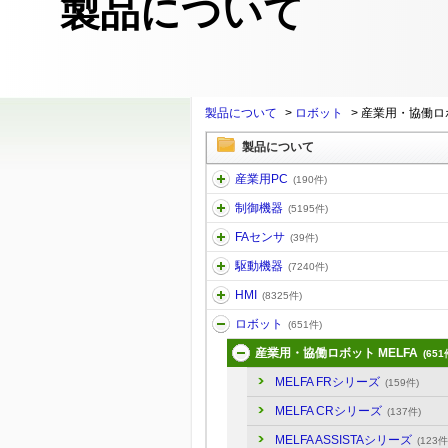
製品について
製品について
>
ロボット
>
産業用・協働ロボ
製品について
産業用PC
(190件)
制御機器
(5195件)
FAセンサ
(39件)
駆動機器
(7240件)
HMI
(8325件)
ロボット
(651件)
産業用・協働ロボット MELFA
(651
MELFA FRシリーズ
(159件)
MELFA CRシリーズ
(137件)
MELFA ASSISTAシリーズ
(123件