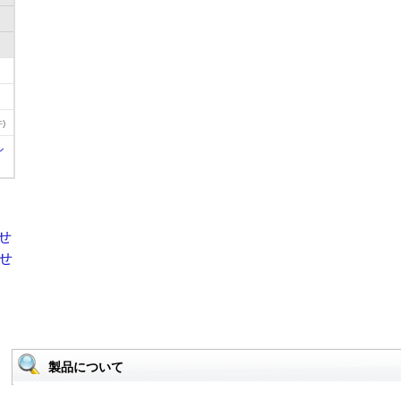
)
ル
製品について