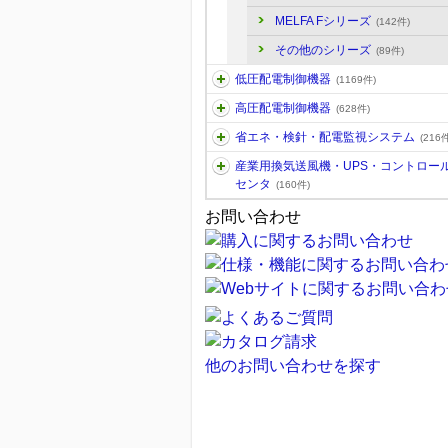
MELFA Fシリーズ
(142件)
その他のシリーズ
(89件)
低圧配電制御機器
(1169件)
高圧配電制御機器
(628件)
省エネ・検針・配電監視システム
(216件
産業用換気送風機・UPS・コントロー
センタ
(160件)
お問い合わせ
他のお問い合わせを探す