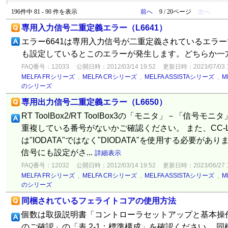
196件中 81 - 90 件を表示
前へ
9 / 20ページ
次へ
専用入力信号二重定義エラー（L6641）
エラー6641は専用入力信号が二重定義されているエラーです。
も設定しているとこのエラーが発生します。どちらか一
FAQ番号：12033
公開日時：2012/03/14 19:52
更新日時：2023/07/03 1
MELFA FRシリーズ
,
MELFA CRシリーズ
,
MELFA ASSISTAシリーズ
,
M
のシリーズ
専用出力信号二重定義エラー（L6650）
RT ToolBox2/RT ToolBox3の「モニタ」－「信
重複している番号がないかご確認ください。 また、CC-L
は"IODATA"ではなく"DIODATA"を使用する必要があり
信号にも設定がさ...
詳細表示
FAQ番号：12032
公開日時：2012/03/14 19:52
更新日時：2023/06/27 1
MELFA FRシリーズ
,
MELFA CRシリーズ
,
MELFA ASSISTAシリーズ
,
M
のシリーズ
同梱されているフェライトコアの使用方法
個数は取扱説明書「コントローラセットアップと基本操作か
のご確認」の「表 2-1：標準構成」を確認ください。 