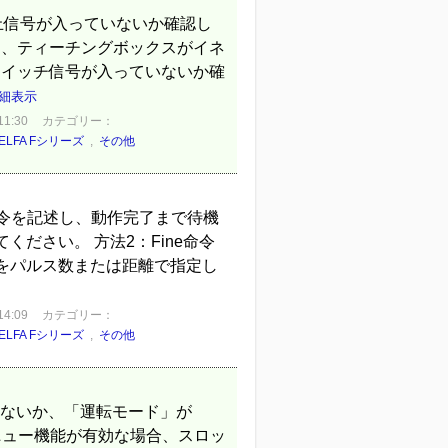
停止信号が入っていないか確認し
は、ティーチングボックスがイネ
スイッチ信号が入っていないか確
細表示
1:30
カテゴリー：
ELFA Fシリーズ
,
その他
イマ命令を記述し、動作完了まで待機
ださい。 方法2：Fine命令
件をパルス数または距離で指定し
4:09
カテゴリー：
ELFA Fシリーズ
,
その他
ていないか、「運転モード」が
ティニュー機能が有効な場合、スロッ