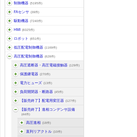
制御機器
(5195件)
FAセンサ
(39件)
駆動機器
(7240件)
HMI
(8325件)
ロボット
(651件)
低圧配電制御機器
(1169件)
高圧配電制御機器
(628件)
高圧遮断器・高圧電磁接触器
(129件)
保護継電器
(270件)
電力ヒューズ
(13件)
負荷開閉器・断路器
(45件)
【販売終了】配電用変圧器
(127件)
【販売終了】進相コンデンサ設備
(44件)
高圧進相
(18件)
直列リアクトル
(10件)