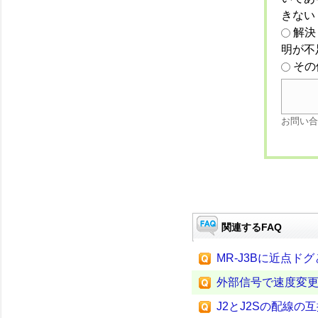
きない
解決
明が不
その
お問い合
関連するFAQ
MR-J3Bに近点
外部信号で速度変
J2とJ2Sの配線の