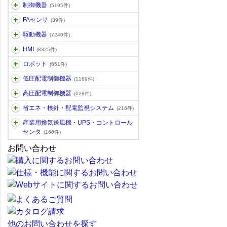
制御機器
(5195件)
FAセンサ
(39件)
駆動機器
(7240件)
HMI
(8325件)
ロボット
(651件)
低圧配電制御機器
(1169件)
高圧配電制御機器
(628件)
省エネ・検針・配電監視システム
(216件)
産業用換気送風機・UPS・コントロール
センタ
(160件)
お問い合わせ
他のお問い合わせを探す