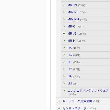
MR-JN
(53件)
MR-J2S
(75件)
MR-J2M
(44件)
MR-C
(37件)
MR-J2
(166件)
MR-H
(116件)
HK
(48件)
HG
(48件)
HF
(43件)
HC
(77件)
HA
(50件)
LM
(1件)
エンジニアリングソフトウェア
(30件)
サーボモータ用減速機
(13件)
センサレスサーボ
(115件)