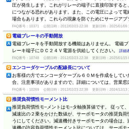
圧が発生します。これがリレーの端子に直接印加すると
につながる恐れがあります。また、この電圧によって電
場合もあります。これらの現象を防ぐためにサージアブソー
FAQ番号：10371
公開日時：2012/02/23 22:38
更新日時：2025/01/09 1
電磁ブレーキの手動開放
電磁ブレーキを手動開放する機能はありません。 電磁
レーキ端子にＤＣ２４Ｖ電源を供給してください。
詳細
FAQ番号：10748
公開日時：2012/02/23 22:38
更新日時：2025/01/15 0
エンコーダケーブルの配線長について
お客様の方でエンコーダケーブル６０Ｍを作成をしてい
合、注意事項がありますので、詳細については、営業窓
FAQ番号：10269
公開日時：2012/02/23 22:38
更新日時：2024/12/13 1
推奨負荷慣性モーメント比
推奨負荷慣性モ−メントはモ−タ軸換算値です。 従って、
減速比の２乗をかけた数値が、サーボモータの推奨負荷
うにしてください。減速機付きサーボモータの場合は、
速機の許容負荷慣性モーメント比については、サーボモー