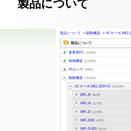
製品について
製品について
>
駆動機器
>
ACサーボ MEL
製品について
産業用PC
(190件)
制御機器
(5195件)
FAセンサ
(39件)
駆動機器
(7240件)
ACサーボ MELSERVO
(1521件)
MR-J5
(96件)
MR-J4
(117件)
MR-J3
(120件)
MR-J3W
(49件)
MR-J3-BS
(31件)