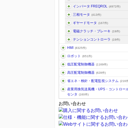
インバータ FREQROL
(4972件)
三相モータ
(413件)
ギヤードモータ
(167件)
電磁クラッチ・ブレーキ
(19件)
テンションコントローラ
(19件)
HMI
(8325件)
ロボット
(651件)
低圧配電制御機器
(1169件)
高圧配電制御機器
(628件)
省エネ・検針・配電監視システム
(216件
産業用換気送風機・UPS・コントロー
センタ
(160件)
お問い合わせ