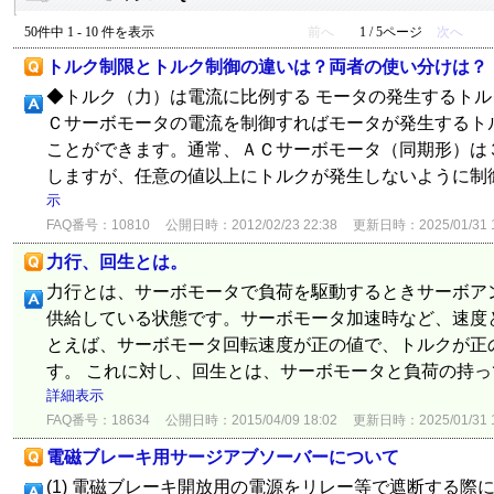
50件中 1 - 10 件を表示
前へ
1 / 5ページ
次へ
トルク制限とトルク制御の違いは？両者の使い分けは？
◆トルク（力）は電流に比例する モータの発生するト
Ｃサーボモータの電流を制御すればモータが発生するト
ことができます。通常、ＡＣサーボモータ（同期形）は
しますが、任意の値以上にトルクが発生しないように制御
示
FAQ番号：10810
公開日時：2012/02/23 22:38
更新日時：2025/01/31 1
力行、回生とは。
力行とは、サーボモータで負荷を駆動するときサーボア
供給している状態です。サーボモータ加速時など、速度
とえば、サーボモータ回転速度が正の値で、トルクが正
す。 これに対し、回生とは、サーボモータと負荷の持って
詳細表示
FAQ番号：18634
公開日時：2015/04/09 18:02
更新日時：2025/01/31 1
電磁ブレーキ用サージアブソーバーについて
(1) 電磁ブレーキ開放用の電源をリレー等で遮断する際