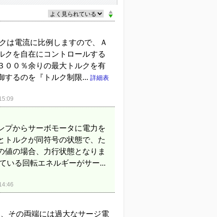
ルクは電流に比例しますので、Ａ
ルクを自在にコントロールする
３００％余りの最大トルクを有
するのを『トルク制限...
詳細表
5:09
ンプからサーボモータに電力を
とトルクが同符号の状態で、た
の値の場合、力行状態となりま
いる回転エネルギーがサー...
4:46
に、その両端には過大なサージ電