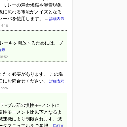
、リレーの寿命短縮や溶着現象
線に流れる電流がノイズとなる
バを使用します。 ...
詳細表示
4:16
ブレーキを開放するためには、ブ
表示
8:52
ただく必要があります。 この場
口にお問合せください。
詳細表示
5:26
テ−ブル部の慣性モ−メントに
慣性モーメント比以下となるよ
減速機により制限されます。減
タマニュアルをご参照...
詳細表