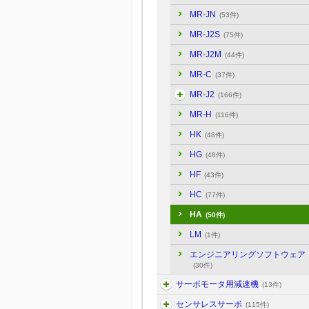
MR-JN
(53件)
MR-J2S
(75件)
MR-J2M
(44件)
MR-C
(37件)
MR-J2
(166件)
MR-H
(116件)
HK
(48件)
HG
(48件)
HF
(43件)
HC
(77件)
HA
(50件)
LM
(1件)
エンジニアリングソフトウェア
(30件)
サーボモータ用減速機
(13件)
センサレスサーボ
(115件)