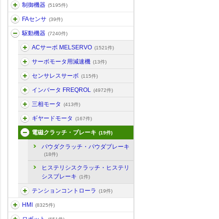
制御機器
(5195件)
FAセンサ
(39件)
駆動機器
(7240件)
ACサーボ MELSERVO
(1521件)
サーボモータ用減速機
(13件)
センサレスサーボ
(115件)
インバータ FREQROL
(4972件)
三相モータ
(413件)
ギヤードモータ
(167件)
電磁クラッチ・ブレーキ
(19件)
パウダクラッチ・パウダブレーキ
(18件)
ヒステリシスクラッチ・ヒステリ
シスブレーキ
(1件)
テンションコントローラ
(19件)
HMI
(8325件)