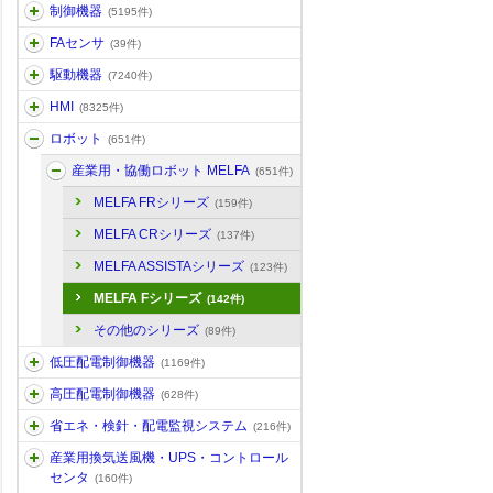
制御機器
(5195件)
FAセンサ
(39件)
駆動機器
(7240件)
HMI
(8325件)
ロボット
(651件)
産業用・協働ロボット MELFA
(651件)
MELFA FRシリーズ
(159件)
MELFA CRシリーズ
(137件)
MELFA ASSISTAシリーズ
(123件)
MELFA Fシリーズ
(142件)
その他のシリーズ
(89件)
低圧配電制御機器
(1169件)
高圧配電制御機器
(628件)
省エネ・検針・配電監視システム
(216件)
産業用換気送風機・UPS・コントロール
センタ
(160件)