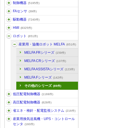
制御機器
(5195件)
FAセンサ
(39件)
駆動機器
(7240件)
HMI
(8325件)
ロボット
(651件)
産業用・協働ロボット MELFA
(651件)
MELFA FRシリーズ
(159件)
MELFA CRシリーズ
(137件)
MELFA ASSISTAシリーズ
(123件)
MELFA Fシリーズ
(142件)
その他のシリーズ
(89件)
低圧配電制御機器
(1169件)
高圧配電制御機器
(628件)
省エネ・検針・配電監視システム
(216件)
産業用換気送風機・UPS・コントロール
センタ
(160件)