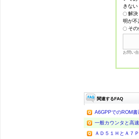
きない
解決
明が不
その
お問い合
関連するFAQ
A6GPPでのROM
一般カウンタと高
ＡＤ５１ＨとＡ７