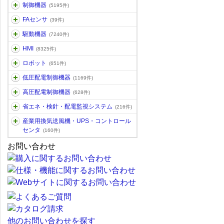
制御機器
(5195件)
FAセンサ
(39件)
駆動機器
(7240件)
HMI
(8325件)
ロボット
(651件)
低圧配電制御機器
(1169件)
高圧配電制御機器
(628件)
省エネ・検針・配電監視システム
(216件)
産業用換気送風機・UPS・コントロール
センタ
(160件)
お問い合わせ
他のお問い合わせを探す