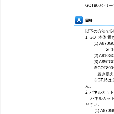
GOT800シリ
回答
以下の方法でG
1. GOT本体
(1) A870
GT1675M、
(2) A810G
(3) A85□G
※GOT800
置き換え推奨
※GT16はタ
ん。
2. パネルカッ
パネルカット
ださい。
(1) A870GO