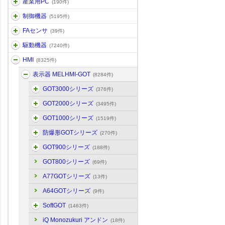
産業用PC
(190件)
制御機器
(5195件)
FAセンサ
(39件)
駆動機器
(7240件)
HMI
(8325件)
表示器 MELHMI-GOT
(8284件)
GOT3000シリーズ
(376件)
GOT2000シリーズ
(3495件)
GOT1000シリーズ
(1519件)
防爆形GOTシリーズ
(270件)
GOT900シリーズ
(188件)
GOT800シリーズ
(69件)
A77GOTシリーズ
(13件)
A64GOTシリーズ
(9件)
SoftGOT
(1463件)
iQ Monozukuri アンドン
(18件)