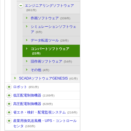
エンジニアリングソフトウェア
(861件)
作画ソフトウェア
(339件)
シミュレーションソフトウェ
ア
(6件)
データ転送ツール
(28件)
コンバートソフトウェア
(22件)
旧作画ソフトウェア
(54件)
その他
(4件)
SCADAソフトウェアGENESIS
(41件)
ロボット
(651件)
低圧配電制御機器
(1169件)
高圧配電制御機器
(628件)
省エネ・検針・配電監視システム
(216件)
産業用換気送風機・UPS・コントロール
センタ
(160件)