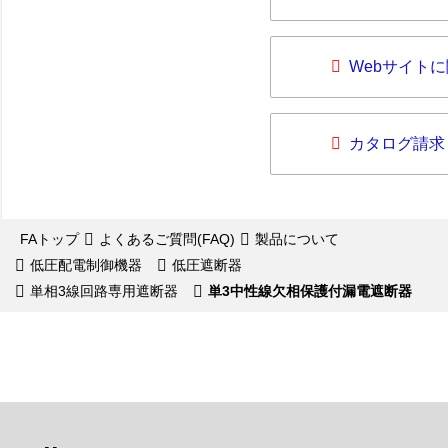
Webサイト
カタログ請求
FAトップ
よくあるご質問(FAQ)
製品について
低圧配電制御機器
低圧遮断器
単相3線回路専用遮断器
単3中性線欠相保護付漏電遮断器