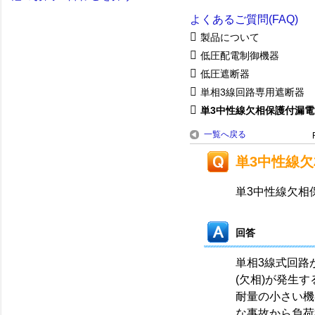
よくあるご質問(FAQ)
製品について
低圧配電制御機器
低圧遮断器
単相3線回路専用遮断器
単3中性線欠相保護付漏
一覧へ戻る
単3中性線
単3中性線欠相
回答
単相3線式回路
(欠相)が発生
耐量の小さい機
な事故から負荷