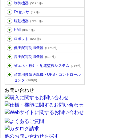
制御機器
(5195件)
FAセンサ
(39件)
駆動機器
(7240件)
HMI
(8325件)
ロボット
(651件)
低圧配電制御機器
(1169件)
高圧配電制御機器
(628件)
省エネ・検針・配電監視システム
(216件)
産業用換気送風機・UPS・コントロール
センタ
(160件)
お問い合わせ
他のお問い合わせを探す