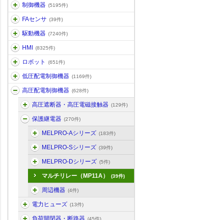
制御機器
(5195件)
FAセンサ
(39件)
駆動機器
(7240件)
HMI
(8325件)
ロボット
(651件)
低圧配電制御機器
(1169件)
高圧配電制御機器
(628件)
高圧遮断器・高圧電磁接触器
(129件)
保護継電器
(270件)
MELPRO-Aシリーズ
(183件)
MELPRO-Sシリーズ
(39件)
MELPRO-Dシリーズ
(5件)
マルチリレー（MP11A）
(39件)
周辺機器
(4件)
電力ヒューズ
(13件)
負荷開閉器・断路器
(45件)