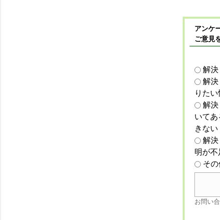
アンケー
ご意見
解決
解決
りたい
解決
いてあ
きない
解決
明が不
その
お問い合