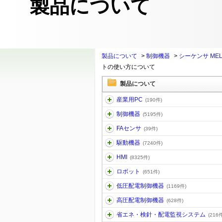
製品について
製品について
>
制御機器
>
シーケンサ MEL
トの使い方について
製品について
産業用PC
(190件)
制御機器
(5195件)
FAセンサ
(39件)
駆動機器
(7240件)
HMI
(8325件)
ロボット
(651件)
低圧配電制御機器
(1169件)
高圧配電制御機器
(628件)
省エネ・検針・配電監視システム
(216件