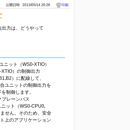
9
公開日時 : 2013/05/14 20:26
印刷
て
接点出力は、どうやって
ット（WS0-XTIO）
XTIO）の制御出力
1,B2）に配線して、
混合ユニットの制御出力を
FFを制御します。
クプレーンバス
ット（WS0-CPU0,
きません。そのため、安全
ット上のアプリケーション