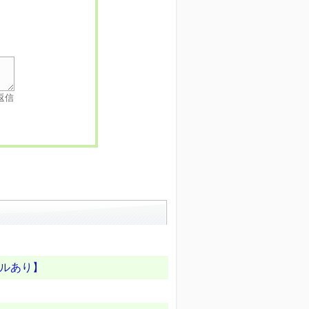
返信
ルあり】