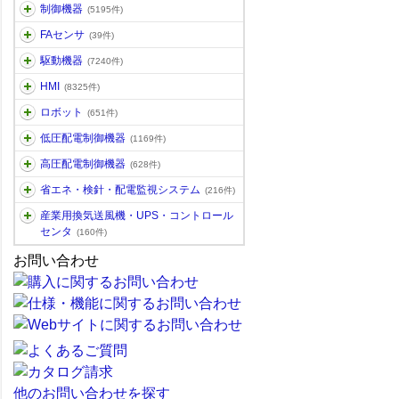
制御機器
(5195件)
FAセンサ
(39件)
駆動機器
(7240件)
HMI
(8325件)
ロボット
(651件)
低圧配電制御機器
(1169件)
高圧配電制御機器
(628件)
省エネ・検針・配電監視システム
(216件)
産業用換気送風機・UPS・コントロール
センタ
(160件)
お問い合わせ
他のお問い合わせを探す