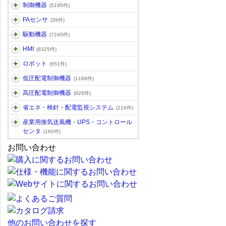
制御機器
(5195件)
FAセンサ
(39件)
駆動機器
(7240件)
HMI
(8325件)
ロボット
(651件)
低圧配電制御機器
(1169件)
高圧配電制御機器
(628件)
省エネ・検針・配電監視システム
(216件)
産業用換気送風機・UPS・コントロール
センタ
(160件)
お問い合わせ
他のお問い合わせを探す