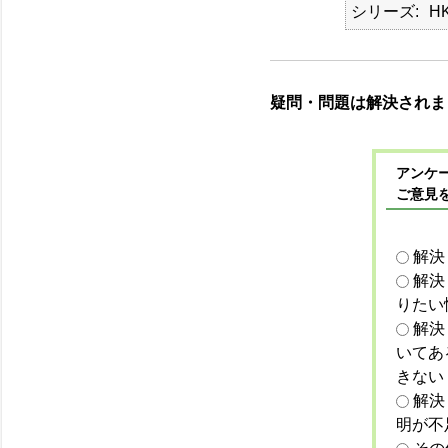
シリーズ
HK
疑問・問題は解決されま
アンケー
ご意見
解決
解決
りたい
解決
いてあ
きない
解決
明が不