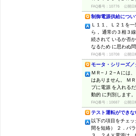
FAQ番号：10776
公開日時：
制御電源供給につい
Ｌ１１、Ｌ２１を一
ら， 通常の３相３
続されて いるか否
なるため に思わぬ問
FAQ番号：10708
公開日時：
モータ・シリーズ／
ＭＲ−Ｊ２−Ａには
はありません。 Ｍ
プに電源 を入れる
動的 に判別します。
FAQ番号：10687
公開日時：
テスト運転ができな
以下の項目をチェッ
間を短絡） ２．パ
３．２４Ｖ電源は，