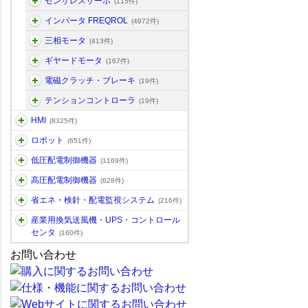
センサレスサーボ
(115件)
インバータ FREQROL
(4972件)
三相モータ
(413件)
ギヤードモータ
(167件)
電磁クラッチ・ブレーキ
(19件)
テンションコントローラ
(19件)
HMI
(8325件)
ロボット
(651件)
低圧配電制御機器
(1169件)
高圧配電制御機器
(628件)
省エネ・検針・配電監視システム
(216件)
産業用換気送風機・UPS・コントロール
センタ
(160件)
お問い合わせ