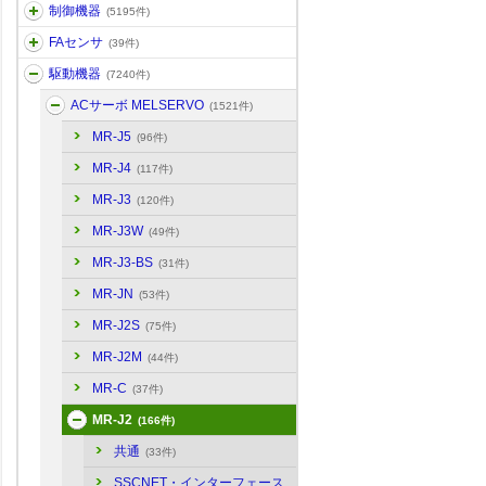
制御機器
(5195件)
FAセンサ
(39件)
駆動機器
(7240件)
ACサーボ MELSERVO
(1521件)
MR-J5
(96件)
MR-J4
(117件)
MR-J3
(120件)
MR-J3W
(49件)
MR-J3-BS
(31件)
MR-JN
(53件)
MR-J2S
(75件)
MR-J2M
(44件)
MR-C
(37件)
MR-J2
(166件)
共通
(33件)
SSCNET・インターフェース