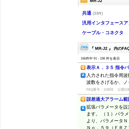
MR-J2
共通
(33件)
汎用インタフェースア
ケーブル・コネクタ
『 MR-J2 』 内のFA
166件中 91 - 100 件を表示
表示Ａ．３５ 指令
入力された指令周波
波数をさげるか、ノ
FAQ番号：10806
公開日時：
誤差過大アラーム範
拡張パラメータを設
ます。 （１）パラ
より、パラメータＮ
Ｎｏ．５９（ＥＲＺ）