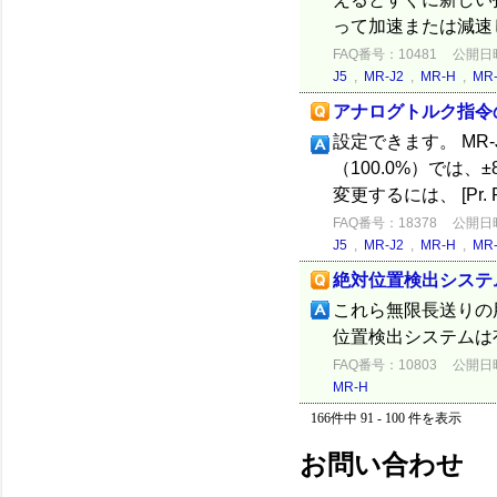
って加速または減速
FAQ番号：10481
公開日時：
J5
,
MR-J2
,
MR-H
,
MR-
アナログトルク指令
設定できます。 MR-J5
（100.0%）では
変更するには、 [Pr. 
FAQ番号：18378
公開日時：
J5
,
MR-J2
,
MR-H
,
MR-
絶対位置検出システ
これら無限長送りの
位置検出システムは
FAQ番号：10803
公開日時：
MR-H
166件中 91 - 100 件を表示
お問い合わせ