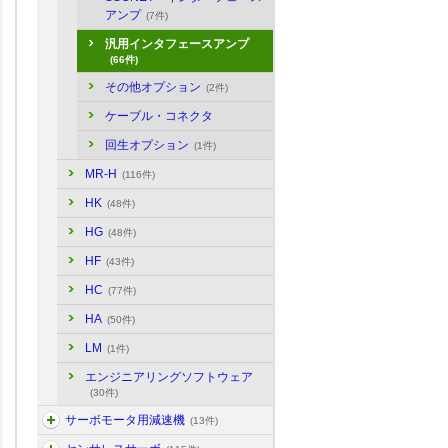
アンプ
(7件)
汎用インタフェースアンプ
(66件)
その他オプション
(2件)
ケーブル・コネクタ
回生オプション
(1件)
MR-H
(116件)
HK
(48件)
HG
(48件)
HF
(43件)
HC
(77件)
HA
(50件)
LM
(1件)
エンジニアリングソフトウェア
(30件)
サーボモータ用減速機
(13件)