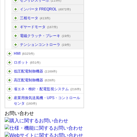
センサレスサーボ
(115件)
インバータ FREQROL
(4972件)
三相モータ
(413件)
ギヤードモータ
(167件)
電磁クラッチ・ブレーキ
(19件)
テンションコントローラ
(19件)
HMI
(8325件)
ロボット
(651件)
低圧配電制御機器
(1169件)
高圧配電制御機器
(628件)
省エネ・検針・配電監視システム
(216件)
産業用換気送風機・UPS・コントロール
センタ
(160件)
お問い合わせ