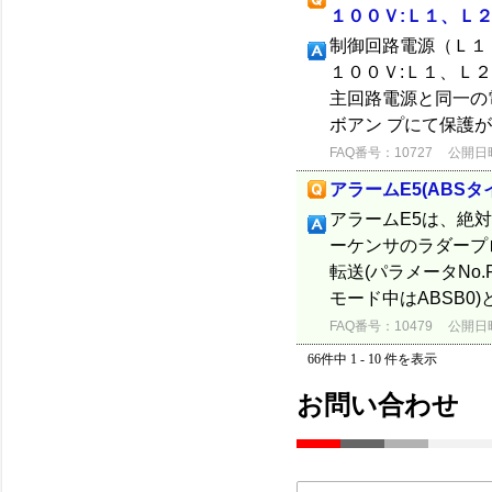
１００Ｖ:Ｌ１、Ｌ
制御回路電源（Ｌ１
１００Ｖ:Ｌ１、Ｌ
主回路電源と同一の
ボアン プにて保護
FAQ番号：10727
公開日時：
アラームE5(ABS
アラームE5は、絶
ーケンサのラダープロ
転送(パラメータNo.
モード中はABSB0)とC
FAQ番号：10479
公開日時：
66件中 1 - 10 件を表示
お問い合わせ