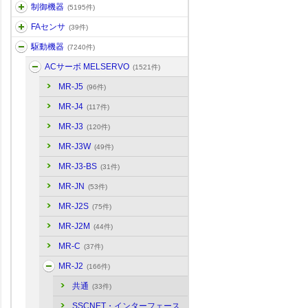
制御機器
(5195件)
FAセンサ
(39件)
駆動機器
(7240件)
ACサーボ MELSERVO
(1521件)
MR-J5
(96件)
MR-J4
(117件)
MR-J3
(120件)
MR-J3W
(49件)
MR-J3-BS
(31件)
MR-JN
(53件)
MR-J2S
(75件)
MR-J2M
(44件)
MR-C
(37件)
MR-J2
(166件)
共通
(33件)
SSCNET・インターフェース