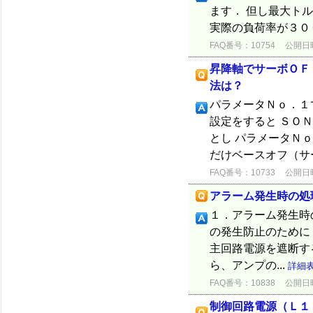
ます． 但し最大ト
実際の負荷率が３０
FAQ番号：10754
公開日時：
昇降軸でサーボＯＦ
法は？
パラメータＮｏ．１
設定をすると ＳＯ
とし パラメータＮ
だけベースオフ（サ
FAQ番号：10733
公開日時：
アラーム発生時の処
１．アラーム発生時
の発生防止のために
主回路電源を遮断す
ら、アンプの...
詳細
FAQ番号：10838
公開日時：
制御回路電源（Ｌ１