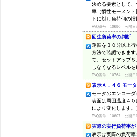
決める要素として、
率（慣性モーメント
トに対し負荷側の慣性
FAQ番号：10690
公開日時：
回生負荷率の判断
運転を３０分以上行
方法で確認できます
て、セットアップＳ
しなくなるレベルを確
FAQ番号：10764
公開日時：
表示Ａ．４６ モー
モータのエンコーダ
表面は周囲温度４０
により変化します。
FAQ番号：10807
公開日時：
実際の実行負荷率が
表示は実際の負荷率