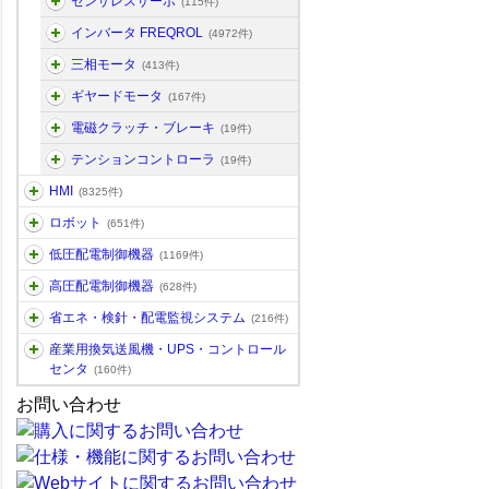
センサレスサーボ
(115件)
インバータ FREQROL
(4972件)
三相モータ
(413件)
ギヤードモータ
(167件)
電磁クラッチ・ブレーキ
(19件)
テンションコントローラ
(19件)
HMI
(8325件)
ロボット
(651件)
低圧配電制御機器
(1169件)
高圧配電制御機器
(628件)
省エネ・検針・配電監視システム
(216件)
産業用換気送風機・UPS・コントロール
センタ
(160件)
お問い合わせ