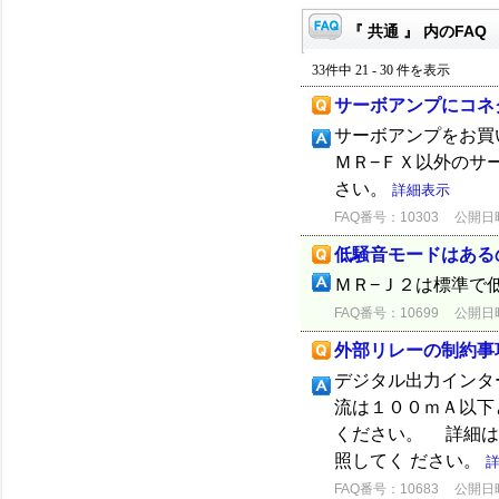
『 共通 』 内のFAQ
33件中 21 - 30 件を表示
サーボアンプにコネ
サーボアンプをお買
ＭＲ−ＦＸ以外のサ
さい。
詳細表示
FAQ番号：10303
公開日時：
低騒音モードはある
ＭＲ−Ｊ２は標準で
FAQ番号：10699
公開日時：
外部リレーの制約事
デジタル出力インタ
流は１００ｍＡ以下
ください。 詳細は
照してく ださい。
FAQ番号：10683
公開日時：