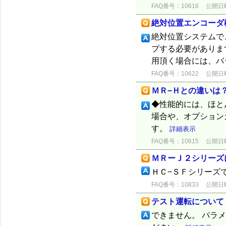
FAQ番号：10616
公開日時：
絶対位置エンコーダ
絶対位置システムで
プする必要がありま
用頂く場合には、バ
FAQ番号：10622
公開日時：
ＭＲ−Ｈとの違いは
◆性能的には、ほと
場合や、オプション
す。
詳細表示
FAQ番号：10615
公開日時：
ＭＲーＪ２シリーズ
ＨＣ−ＳＦシリーズ
FAQ番号：10833
公開日時：
テスト運転について
できません。 パラ