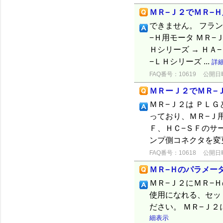
ＭＲ−Ｊ２でＭＲ−
できません。 フラ
−Ｈ用モータ ＭＲ−
Ｈシリーズ → ＨＡ
−ＬＨシリーズ ...
詳
FAQ番号：10619
公開日時：
ＭＲーＪ２でＭＲ−
ＭＲ−Ｊ２は ＰＬ
っており、ＭＲ−Ｊ
Ｆ、ＨＣ−ＳＦのサ
ンプ側コネクタを変
FAQ番号：10618
公開日時：
ＭＲ−Ｈのパラメー
ＭＲ−Ｊ２にＭＲ−
使用になれる、セッ
ださい。 ＭＲ−Ｊ
細表示