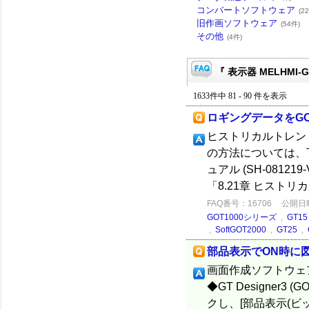
コンバートソフトウェア
(2
旧作画ソフトウェア
(54件)
その他
(4件)
『 表示器 MELHMI-
1633件中 81 - 90 件を表示
ロギングデータをG
ヒストリカルトレン
の方法については、下記
ュアル (SH-081
「8.21章 ヒストリカ
FAQ番号：16706
公開日時：
GOT1000シリーズ
,
GT15
,
SoftGOT2000
,
GT25
,
部品表示でON時に
画面作成ソフトウェ
◆GT Designer
クし、[部品表示(ビッ