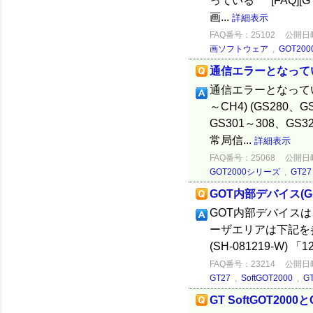
っている [FAQ][GT
画...
詳細表示
FAQ番号：25102
公開日時：
画ソフトウェア
,
GOT20
通信エラーとなって
通信エラーとなって
～CH4) (GS280、
GS301～308、G
常局信...
詳細表示
FAQ番号：25068
公開日時：
GOT2000シリーズ
,
GT27
GOT内部デバイス(
GOT内部デバイスは
ーザエリアは下記を参照し
(SH-081219-W)
FAQ番号：23214
公開日時：
GT27
,
SoftGOT2000
,
G
GT SoftGOT200