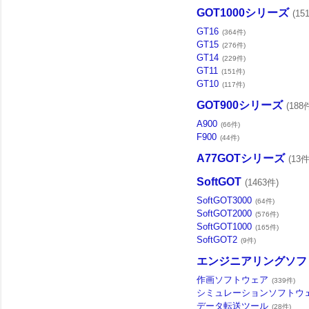
GOT1000シリーズ
(15
GT16
(364件)
GT15
(276件)
GT14
(229件)
GT11
(151件)
GT10
(117件)
GOT900シリーズ
(188
A900
(66件)
F900
(44件)
A77GOTシリーズ
(13件
SoftGOT
(1463件)
SoftGOT3000
(64件)
SoftGOT2000
(576件)
SoftGOT1000
(165件)
SoftGOT2
(9件)
エンジニアリングソフ
作画ソフトウェア
(339件)
シミュレーションソフトウ
データ転送ツール
(28件)