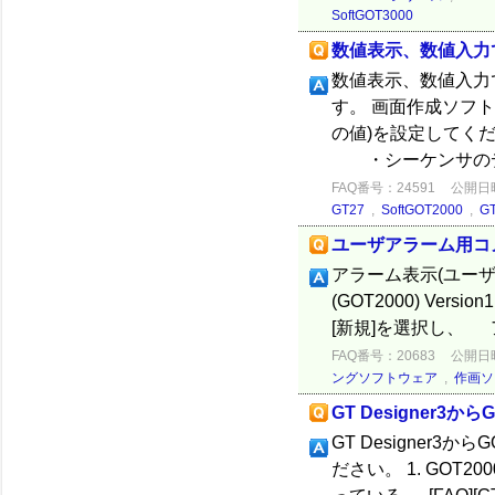
SoftGOT3000
数値表示、数値入力
数値表示、数値入力
す。 画面作成ソフ
の値)を設定してください。 
・シーケンサのデ.
FAQ番号：24591
公開日時：
GT27
,
SoftGOT2000
,
G
ユーザアラーム用コ
アラーム表示(ユーザ)
(GOT2000) Vers
[新規]を選択し、 アラ
FAQ番号：20683
公開日時：
ングソフトウェア
,
作画ソ
GT Designer
GT Designer
ださい。 1. GOT