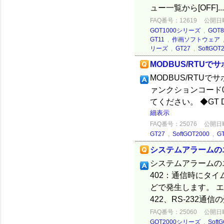
ュー一覧から[OFF]..
FAQ番号：12619
公開日時：
GOT1000シリーズ
,
GOT
GT11
,
作画ソフトウェア
リーズ
,
GT27
,
SoftGOT
MODBUS/RTU
MODBUS/RTU
ァンクションコード0
てください。 ◆GT Des
細表示
FAQ番号：25076
公開日時：
GT27
,
SoftGOT2000
,
G
システムアラームのエ
システムアラームのエ
402：通信時にタ
どで発生します。 
422、RS-232通信
FAQ番号：25060
公開日時：
GOT2000シリーズ
,
Soft