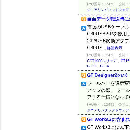
FAQ番号：12450
公開日時：
ジニアリングソフトウェア
画面データ転送時に
市販のUSBケーブルは
C30USB-5Pを使用
232/USB変換ア
C30US...
詳細表示
FAQ番号：12470
公開日時：
GOT1000シリーズ
,
GT15
GT10
,
GT14
GT Designer
ツールバーを設定変更
アップの際、 ツー
アする仕様となって
FAQ番号：12493
公開日時：
ジニアリングソフトウェア
GT Works3に
GT Works3には