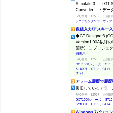
Simulator3 ・GT S
Converter ・
FAQ番号：12502
公開日時：
ジニアリングソフトウェア
数値入力/アスキー入
◆GT Designer3 (G
Version1.00
箇所】 1. プロジ
細表示
FAQ番号：12585
公開日時：
GOT1000シリーズ
,
GT15
SoftGOT
,
GT10
,
GT14
GT21
アラーム履歴で履歴
復旧しているアラー
FAQ番号：12597
公開日時：
GOT1000シリーズ
,
GT15
SoftGOT
,
GT10
,
GT14
Windows 7パ