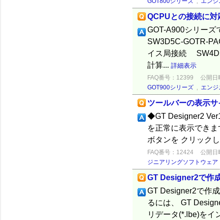
GOT800シリーズ
,
エンジ
QCPUとの接続に
GOT-A900シリ
SW3D5C-GOTR-
イス局接続 SW4D5C
計算...
詳細表示
FAQ番号：12399
公開日時：
GOT900シリーズ
,
エンジ
ツールバーの表示サ
◆GT Designer
を正常に表示できます
ボタンを クリック
FAQ番号：12424
公開日時：
ジニアリングソフトウェア
GT Designer
GT Designer2
るには、 GT Des
リデータ(*.lbe)をイン