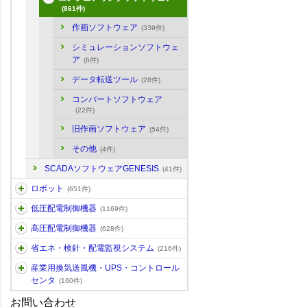
(861件)
作画ソフトウェア
(339件)
シミュレーションソフトウェ
ア
(6件)
データ転送ツール
(28件)
コンバートソフトウェア
(22件)
旧作画ソフトウェア
(54件)
その他
(4件)
SCADAソフトウェアGENESIS
(41件)
ロボット
(651件)
低圧配電制御機器
(1169件)
高圧配電制御機器
(628件)
省エネ・検針・配電監視システム
(216件)
産業用換気送風機・UPS・コントロール
センタ
(160件)
お問い合わせ