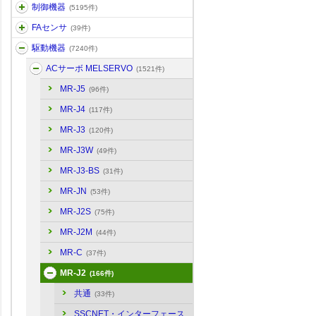
制御機器
(5195件)
FAセンサ
(39件)
駆動機器
(7240件)
ACサーボ MELSERVO
(1521件)
MR-J5
(96件)
MR-J4
(117件)
MR-J3
(120件)
MR-J3W
(49件)
MR-J3-BS
(31件)
MR-JN
(53件)
MR-J2S
(75件)
MR-J2M
(44件)
MR-C
(37件)
MR-J2
(166件)
共通
(33件)
SSCNET・インターフェース