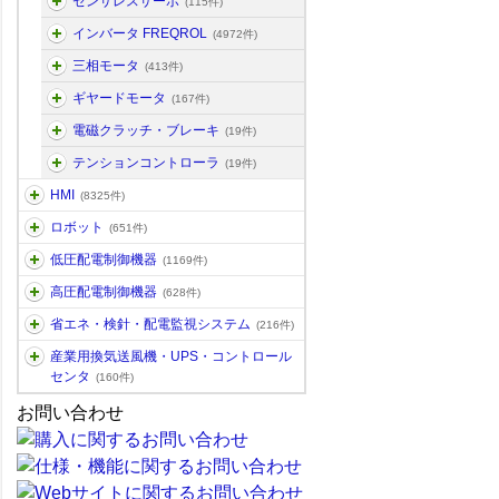
センサレスサーボ
(115件)
インバータ FREQROL
(4972件)
三相モータ
(413件)
ギヤードモータ
(167件)
電磁クラッチ・ブレーキ
(19件)
テンションコントローラ
(19件)
HMI
(8325件)
ロボット
(651件)
低圧配電制御機器
(1169件)
高圧配電制御機器
(628件)
省エネ・検針・配電監視システム
(216件)
産業用換気送風機・UPS・コントロール
センタ
(160件)
お問い合わせ