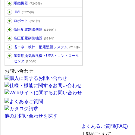
駆動機器
(7240件)
HMI
(8325件)
ロボット
(651件)
低圧配電制御機器
(1169件)
高圧配電制御機器
(628件)
省エネ・検針・配電監視システム
(216件)
産業用換気送風機・UPS・コントロール
センタ
(160件)
お問い合わせ
他のお問い合わせを探す
よくあるご質問(FAQ)
製品について