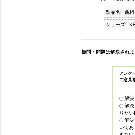
製品名
進相
シリーズ
KR
疑問・問題は解決されま
アンケー
ご意見
解決
解決
りたい
解決
いてあ
きない