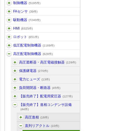
制御機器
(5195件)
FAセンサ
(39件)
駆動機器
(7240件)
HMI
(8325件)
ロボット
(651件)
低圧配電制御機器
(1169件)
高圧配電制御機器
(628件)
高圧遮断器・高圧電磁接触器
(129件)
保護継電器
(270件)
電力ヒューズ
(13件)
負荷開閉器・断路器
(45件)
【販売終了】配電用変圧器
(127件)
【販売終了】進相コンデンサ設備
(44件)
高圧進相
(18件)
直列リアクトル
(10件)