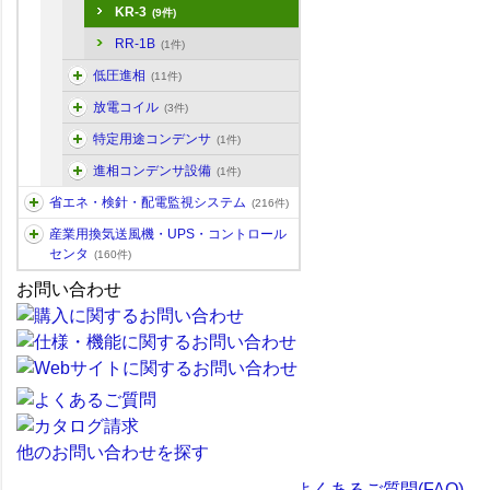
KR-3
(9件)
RR-1B
(1件)
低圧進相
(11件)
放電コイル
(3件)
特定用途コンデンサ
(1件)
進相コンデンサ設備
(1件)
省エネ・検針・配電監視システム
(216件)
産業用換気送風機・UPS・コントロール
センタ
(160件)
お問い合わせ
他のお問い合わせを探す
よくあるご質問(FAQ)