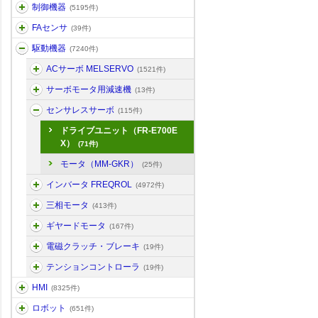
制御機器
(5195件)
FAセンサ
(39件)
駆動機器
(7240件)
ACサーボ MELSERVO
(1521件)
サーボモータ用減速機
(13件)
センサレスサーボ
(115件)
ドライブユニット（FR-E700E
X）
(71件)
モータ（MM-GKR）
(25件)
インバータ FREQROL
(4972件)
三相モータ
(413件)
ギヤードモータ
(167件)
電磁クラッチ・ブレーキ
(19件)
テンションコントローラ
(19件)
HMI
(8325件)
ロボット
(651件)