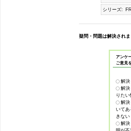
シリーズ
F
疑問・問題は解決されま
アンケー
ご意見
解決
解決
りたい
解決
いてあ
きない
解決
明が不