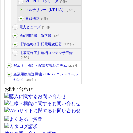
MELPRO-Dシリーズ
(5件)
マルチリレー（MP11A）
(39件)
周辺機器
(4件)
電力ヒューズ
(13件)
負荷開閉器・断路器
(45件)
【販売終了】配電用変圧器
(127件)
【販売終了】進相コンデンサ設備
(44件)
省エネ・検針・配電監視システム
(216件)
産業用換気送風機・UPS・コントロール
センタ
(160件)
お問い合わせ