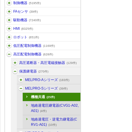
制御機器
(5195件)
FAセンサ
(39件)
駆動機器
(7240件)
HMI
(8325件)
ロボット
(651件)
低圧配電制御機器
(1169件)
高圧配電制御機器
(628件)
高圧遮断器・高圧電磁接触器
(129件)
保護継電器
(270件)
MELPRO-Aシリーズ
(183件)
MELPRO-Sシリーズ
(39件)
機種共通
(25件)
地絡過電圧継電器(CVG1-A02,
A01)
(4件)
地絡過電圧・逆電力継電器(C
RV1-A01)
(10件)