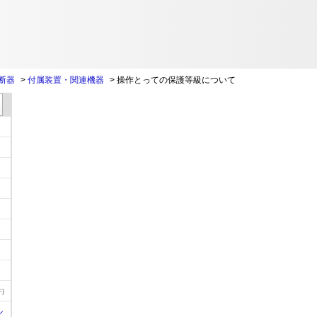
断器
>
付属装置・関連機器
>
操作とっての保護等級について
)
ル