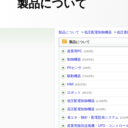
製品について
製品について
>
低圧配電制御機器
>
低圧遮
製品について
産業用PC
(190件)
制御機器
(5195件)
FAセンサ
(39件)
駆動機器
(7240件)
HMI
(8325件)
ロボット
(651件)
低圧配電制御機器
(1169件)
高圧配電制御機器
(628件)
省エネ・検針・配電監視システム
(216件
産業用換気送風機・UPS・コントロー