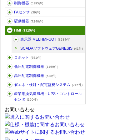
制御機器
(5195件)
FAセンサ
(39件)
駆動機器
(7240件)
HMI
(8325件)
表示器 MELHMI-GOT
(8284件)
SCADAソフトウェアGENESIS
(41件)
ロボット
(651件)
低圧配電制御機器
(1169件)
高圧配電制御機器
(628件)
省エネ・検針・配電監視システム
(216件)
産業用換気送風機・UPS・コントロール
センタ
(160件)
お問い合わせ