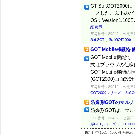
GT SoftGOT2
ースした、以下のバー
OS：Version1.100
細表示
FAQ番号：20542
公開日時：
SoftGOT
,
SoftGOT2000
GOT Mobile機
GOT Mobile
式はブラウザの仕様
GOT Mobile機能
(GOT2000)画面設計
FAQ番号：20511
公開日時：
GOT2000シリーズ
,
Soft
防爆形GOTのマル
防爆形GOTは、マ
FAQ番号：20407
公開日時：
形GOTシリーズ
,
GOT20
1674件中 1561 - 1570 件を表示