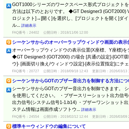
GOT1000シリーズのワークスペース形式プロジェクトを
方法は以下のとおりです。 ◆GT Designer3 (GOT2000) Ve
ロジェクト]→[開く]を選択し、[プロジェクトを開く]ダ
ル...
詳細表示
FAQ番号：24402
公開日時：2018/11/06 12:00
シーケンサからのオーバーラップウィンドウ画面の表示
オーバーラップウィンドウの表示位置(X座標、Y座標)
◆GT Designer3 (GOT2000) の場合 [共通の設定]-[
ウ]- [画面切り換え/ウィンドウ設定]-[表示位置指定]に
FAQ番号：20727
公開日時：2018/09/18 12:43
更新日時：2026/03/13 1
シーケンサからGOTのブザー音出力を制御する方法につ
シーケンサからGOTのブザー音出力を制御できます。 シ
を使用してください。 ・ブザースリーショット出力信号(シス
出力信号(システム信号1-1.b14) ・ブザーワンショット出力
ステム情報は画面作成ソフトウ...
詳細表示
FAQ番号：24554
公開日時：2019/02/12 12:44
更新日時：2026/03/09 2
標準キーウィンドウの編集について