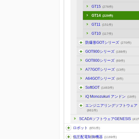
GT15
(276件)
GT14
(229件)
GT11
(151件)
GT10
(117件)
防爆形GOTシリーズ
(270件)
GOT900シリーズ
(188件)
GOT800シリーズ
(69件)
A77GOTシリーズ
(13件)
A64GOTシリーズ
(9件)
SoftGOT
(1463件)
iQ Monozukuri アンドン
(18件)
エンジニアリングソフトウェア
(861件)
SCADAソフトウェアGENESIS
(41
ロボット
(651件)
低圧配電制御機器
(1169件)