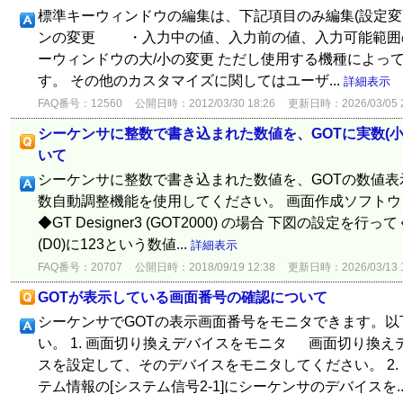
標準キーウィンドウの編集は、下記項目のみ編集(設定
ンの変更 ・入力中の値、入力前の値、入力可能範囲
ーウィンドウの大/小の変更 ただし使用する機種によっ
す。 その他のカスタマイズに関してはユーザ...
詳細表示
FAQ番号：12560
公開日時：2012/03/30 18:26
更新日時：2026/03/05 2
シーケンサに整数で書き込まれた数値を、GOTに実数(
いて
シーケンサに整数で書き込まれた数値を、GOTの数値表
数自動調整機能を使用してください。 画面作成ソフト
◆GT Designer3 (GOT2000) の場合 下図の設定
(D0)に123という数値...
詳細表示
FAQ番号：20707
公開日時：2018/09/19 12:38
更新日時：2026/03/13 1
GOTが表示している画面番号の確認について
シーケンサでGOTの表示画面番号をモニタできます。
い。 1. 画面切り換えデバイスをモニタ 画面切り換
スを設定して、そのデバイスをモニタしてください。 2
テム情報の[システム信号2-1]にシーケンサのデバイスを..