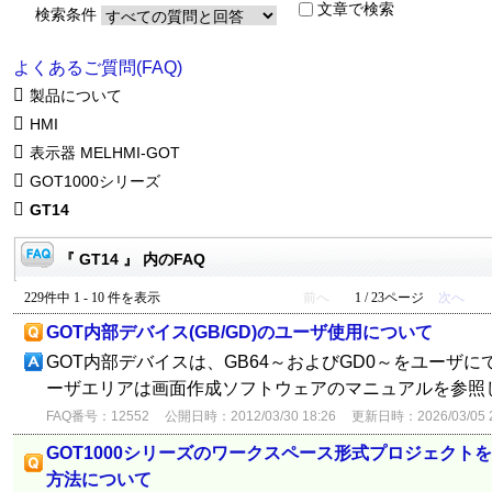
文章で検索
検索条件
よくあるご質問(FAQ)
製品について
HMI
表示器 MELHMI-GOT
GOT1000シリーズ
GT14
『 GT14 』 内のFAQ
229件中 1 - 10 件を表示
前へ
1 / 23ページ
次へ
GOT内部デバイス(GB/GD)のユーザ使用について
GOT内部デバイスは、GB64～およびGD0～をユーザに
ーザエリアは画面作成ソフトウェアのマニュアルを参照
FAQ番号：12552
公開日時：2012/03/30 18:26
更新日時：2026/03/05 2
GOT1000シリーズのワークスペース形式プロジェクトを
方法について