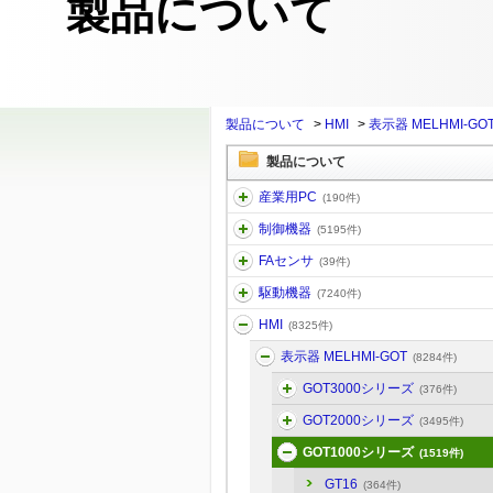
製品について
製品について
>
HMI
>
表示器 MELHMI-GO
製品について
産業用PC
(190件)
制御機器
(5195件)
FAセンサ
(39件)
駆動機器
(7240件)
HMI
(8325件)
表示器 MELHMI-GOT
(8284件)
GOT3000シリーズ
(376件)
GOT2000シリーズ
(3495件)
GOT1000シリーズ
(1519件)
GT16
(364件)