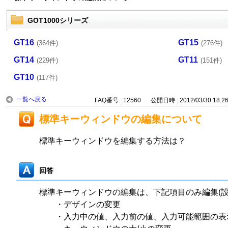
GOT1000シリーズ
GT16
GT15
(364件)
(276件)
GT14
GT11
(229件)
(151件)
GT10
(117件)
一覧へ戻る
FAQ番号 : 12560
公開日時 : 2012/03/30 18:2
標準キーウィンドウの編集について
標準キーウィンドウを編集する方法は？
回答
標準キーウィンドウの編集は、下記項目のみ編集(設
・デザインの変更
・入力中の値、入力前の値、入力可能範囲の表示