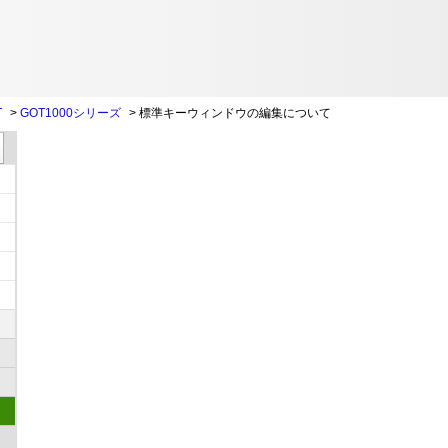
T
>
GOT1000シリーズ
>
標準キーウィンドウの編集について