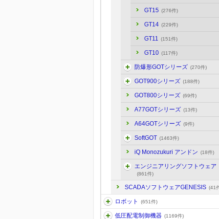
GT15
(276件)
GT14
(229件)
GT11
(151件)
GT10
(117件)
防爆形GOTシリーズ
(270件)
GOT900シリーズ
(188件)
GOT800シリーズ
(69件)
A77GOTシリーズ
(13件)
A64GOTシリーズ
(9件)
SoftGOT
(1463件)
iQ Monozukuri アンドン
(18件)
エンジニアリングソフトウェア
(861件)
SCADAソフトウェアGENESIS
(41
ロボット
(651件)
低圧配電制御機器
(1169件)