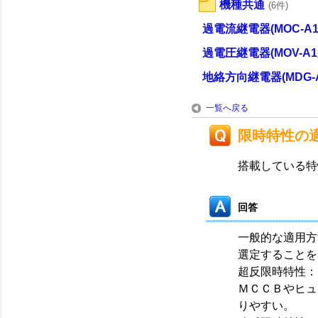
機種共通
(6件)
過電流継電器(MOC-A1
過電圧継電器(MOV-A1
地絡方向継電器(MDG-A
一覧へ戻る
限時特性の
搭載している特
回答
一般的な適用方
選定することを
超反限時特性：
ＭＣＣＢやヒュ
りやすい。