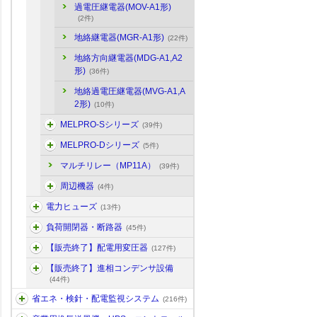
過電圧継電器(MOV-A1形)
(2件)
地絡継電器(MGR-A1形)
(22件)
地絡方向継電器(MDG-A1,A2
形)
(36件)
地絡過電圧継電器(MVG-A1,A
2形)
(10件)
MELPRO-Sシリーズ
(39件)
MELPRO-Dシリーズ
(5件)
マルチリレー（MP11A）
(39件)
周辺機器
(4件)
電力ヒューズ
(13件)
負荷開閉器・断路器
(45件)
【販売終了】配電用変圧器
(127件)
【販売終了】進相コンデンサ設備
(44件)
省エネ・検針・配電監視システム
(216件)