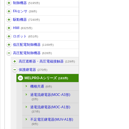
制御機器
(5195件)
FAセンサ
(39件)
駆動機器
(7240件)
HMI
(8325件)
ロボット
(651件)
低圧配電制御機器
(1169件)
高圧配電制御機器
(628件)
高圧遮断器・高圧電磁接触器
(129件)
保護継電器
(270件)
MELPRO-Aシリーズ
(183件)
機種共通
(6件)
過電流継電器(MOC-A3形)
(2件)
過電流継電器(MOC-A1形)
(37件)
不足電圧継電器(MUV-A1形)
(9件)