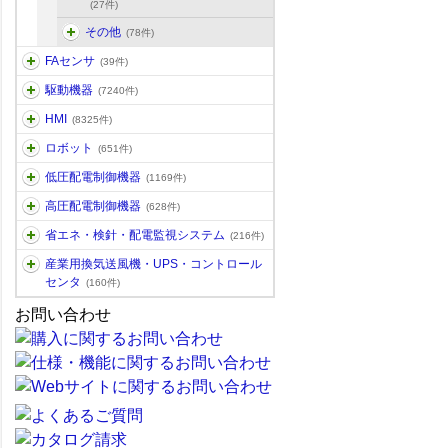
(27件)
その他
(78件)
FAセンサ
(39件)
駆動機器
(7240件)
HMI
(8325件)
ロボット
(651件)
低圧配電制御機器
(1169件)
高圧配電制御機器
(628件)
省エネ・検針・配電監視システム
(216件)
産業用換気送風機・UPS・コントロール
センタ
(160件)
お問い合わせ