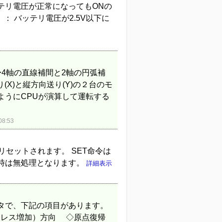
になってもONの
バッテリ電圧が2.5V以下に
4軸の直線補間と2軸の円弧補
(X)と縦方向送り(Y)の２台のモ
ようにCPUが演算して運転する
8:53
セットされます。 SET命令は
時は無処理となります。
詳細表示
タで、下記の項目があります。
ドレス増加）方向 ◇原点復帰