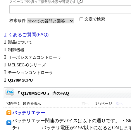
スペースで区切って複数語検索が可能です
文章で検索
検索条件
よくあるご質問(FAQ)
製品について
制御機器
サーボシステムコントローラ
MELSEC-Qシリーズ
モーションコントローラ
Q170MSCPU
『 Q170MSCPU 』 内のFAQ
73件中 1 - 10 件を表示
前へ
1 / 8ページ
次へ
バッテリエラー
バッテリエラー関連のデバイスは以下の通りです。 ・S
チ） ： バッテリ電圧が2.5V以下になるとONしま