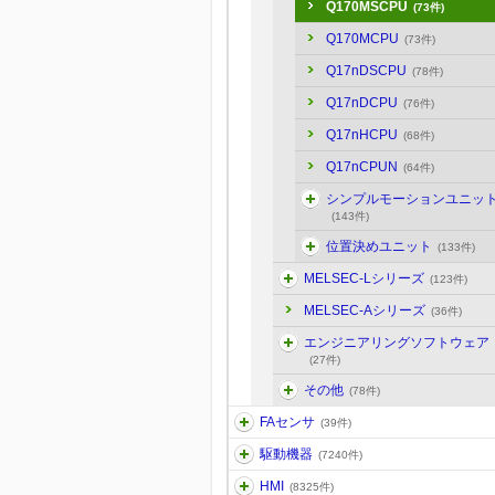
Q170MSCPU
(73件)
Q170MCPU
(73件)
Q17nDSCPU
(78件)
Q17nDCPU
(76件)
Q17nHCPU
(68件)
Q17nCPUN
(64件)
シンプルモーションユニッ
(143件)
位置決めユニット
(133件)
MELSEC-Lシリーズ
(123件)
MELSEC-Aシリーズ
(36件)
エンジニアリングソフトウェア
(27件)
その他
(78件)
FAセンサ
(39件)
駆動機器
(7240件)
HMI
(8325件)