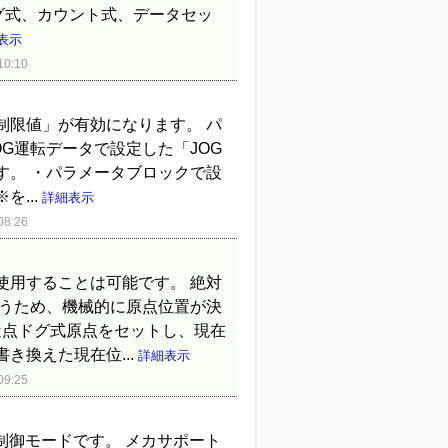
ドグ式、カウント式、データセッ
表示
0:10
度制限値」が有効になります。 パ
G運転データで設定した「JOG
す。 ・パラメータブロックで設
...
詳細表示
8:26
使用することは可能です。 絶対
行うため、機械的に原点位置が決
近点ドグ式原点をセットし、現在
き換えた現在位...
詳細表示
9:25
制御モードです。 メカサポート