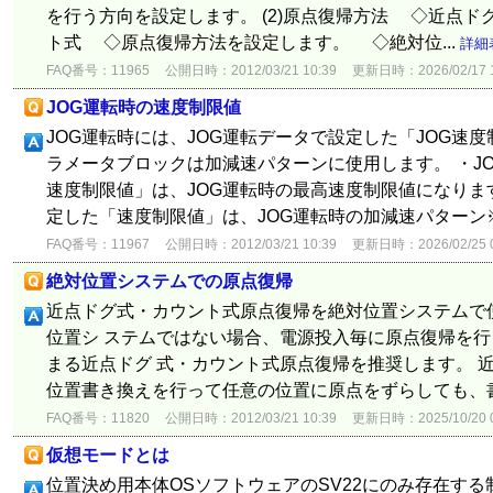
を行う方向を設定します。 (2)原点復帰方法 ◇近点
ト式 ◇原点復帰方法を設定します。 ◇絶対位...
詳細
FAQ番号：11965
公開日時：2012/03/21 10:39
更新日時：2026/02/17 1
JOG運転時の速度制限値
JOG運転時には、JOG運転データで設定した「JOG速
ラメータブロックは加減速パターンに使用します。 ・JO
速度制限値」は、JOG運転時の最高速度制限値になりま
定した「速度制限値」は、JOG運転時の加減速パターン※を
FAQ番号：11967
公開日時：2012/03/21 10:39
更新日時：2026/02/25 0
絶対位置システムでの原点復帰
近点ドグ式・カウント式原点復帰を絶対位置システムで
位置シ ステムではない場合、電源投入毎に原点復帰を
まる近点ドグ 式・カウント式原点復帰を推奨します。 
位置書き換えを行って任意の位置に原点をずらしても、書
FAQ番号：11820
公開日時：2012/03/21 10:39
更新日時：2025/10/20 0
仮想モードとは
位置決め用本体OSソフトウェアのSV22にのみ存在する