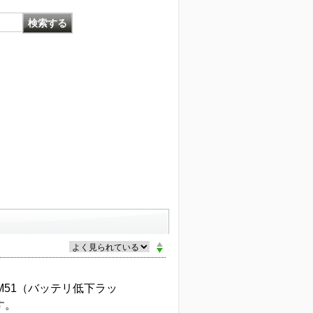
M51（バッテリ低下ラッ
す。