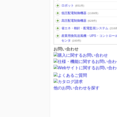
ロボット
(651件)
低圧配電制御機器
(1169件)
高圧配電制御機器
(628件)
省エネ・検針・配電監視システム
(216件
産業用換気送風機・UPS・コントロー
センタ
(160件)
お問い合わせ
他のお問い合わせを探す