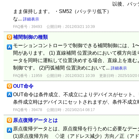
以後、バッテリ電圧が正常
まま保持します。 ・SM52（バッテリ低下） ： 
な...
詳細表示
FAQ番号：39493
公開日時：2012/03/21 10:39
補間制御の種類
モーションコントローラで制御できる補間制御には、1〜
間があります。 (1) 直線補間 位置決めにおいて横方向送り
ータを同時に運転して位置決めする場合、直線上を進む
制御です。 (2)円弧補間 位置決めにおいて...
詳細表示
FAQ番号：11959
公開日時：2012/03/21 10:39
更新日時：2025/10/20 0
OUT命令
OUT命令は条件成立、不成立によりデバイスがセット、リ
条件成立時はデバイスにセットされますが、条件不成立
FAQ番号：39478
公開日時：2023/02/14 08:17
原点復帰データとは
原点復帰データとは、原点復帰を行うために必要なデー
(1)原点復帰方向 ◇逆（アドレス減少）方向／正（ア