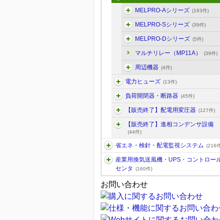
MELPRO-Aシリーズ
(183件)
MELPRO-Sシリーズ
(39件)
MELPRO-Dシリーズ
(5件)
マルチリレー（MP11A）
(39件)
周辺機器
(4件)
電力ヒューズ
(13件)
負荷開閉器・断路器
(45件)
【販売終了】配電用変圧器
(127件)
【販売終了】進相コンデンサ設備
(44件)
省エネ・検針・配電監視システム
(216件
産業用換気送風機・UPS・コントロー
センタ
(160件)
お問い合わせ