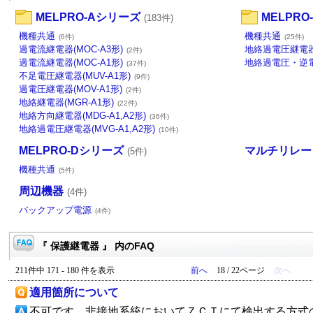
MELPRO-Aシリーズ
MELPR
(183件)
機種共通
機種共通
(6件)
(25件)
過電流継電器(MOC-A3形)
地絡過電圧継電器(C
(2件)
過電流継電器(MOC-A1形)
地絡過電圧・逆電力
(37件)
不足電圧継電器(MUV-A1形)
(9件)
過電圧継電器(MOV-A1形)
(2件)
地絡継電器(MGR-A1形)
(22件)
地絡方向継電器(MDG-A1,A2形)
(36件)
地絡過電圧継電器(MVG-A1,A2形)
(10件)
MELPRO-Dシリーズ
マルチリレー（
(5件)
機種共通
(5件)
周辺機器
(4件)
バックアップ電源
(4件)
『 保護継電器 』 内のFAQ
211件中 171 - 180 件を表示
前へ
18 / 22ページ
次へ
適用箇所について
不可です。非接地系統においてＺＣＴにて検出する方式