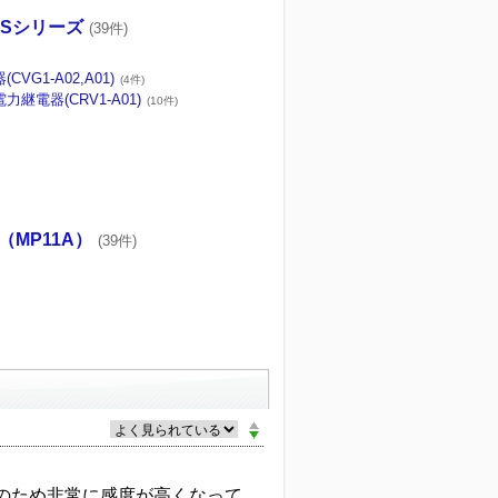
O-Sシリーズ
(39件)
VG1-A02,A01)
(4件)
継電器(CRV1-A01)
(10件)
MP11A）
(39件)
のため非常に感度が高くなって