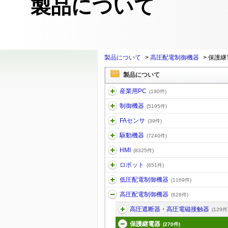
製品について
製品について
>
高圧配電制御機器
>
保護継
製品について
産業用PC
(190件)
制御機器
(5195件)
FAセンサ
(39件)
駆動機器
(7240件)
HMI
(8325件)
ロボット
(651件)
低圧配電制御機器
(1169件)
高圧配電制御機器
(628件)
高圧遮断器・高圧電磁接触器
(129件
保護継電器
(270件)