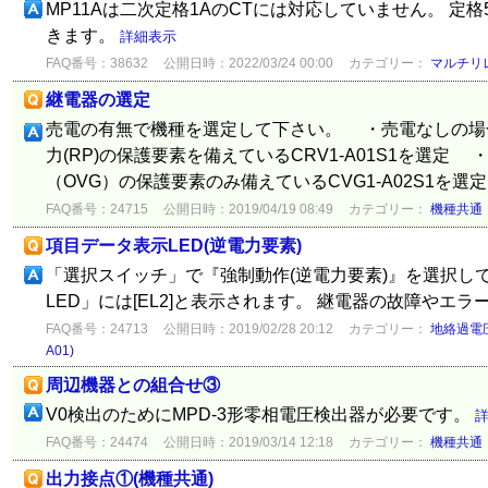
MP11Aは二次定格1AのCTには対応していません。 定
きます。
詳細表示
FAQ番号：38632
公開日時：2022/03/24 00:00
カテゴリー：
マルチリレ
継電器の選定
売電の有無で機種を選定して下さい。 ・売電なしの場
力(RP)の保護要素を備えているCRV1-A01S1を選定
（OVG）の保護要素のみ備えているCVG1-A02S1を選
FAQ番号：24715
公開日時：2019/04/19 08:49
カテゴリー：
機種共通
項目データ表示LED(逆電力要素)
「選択スイッチ」で『強制動作(逆電力要素)』を選択し
LED」には[EL2]と表示されます。 継電器の故障やエ
FAQ番号：24713
公開日時：2019/02/28 20:12
カテゴリー：
地絡過電圧
A01)
周辺機器との組合せ③
V0検出のためにMPD-3形零相電圧検出器が必要です。
FAQ番号：24474
公開日時：2019/03/14 12:18
カテゴリー：
機種共通
出力接点①(機種共通)