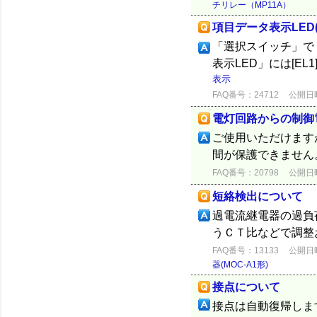
チリレー（MP11A）
項目データ表示LED
「選択スイッチ」で
表示LED」には[E
表示
FAQ番号：24712
公開日時：
電灯回路からの制御
ご使用いただけます
間が保護できません
FAQ番号：20798
公開日時：
短絡検出について
過電流継電器の過負
うＣＴ比などで調整
FAQ番号：13133
公開日時：
器(MOC-A1形)
接点について
接点は自動復帰しま