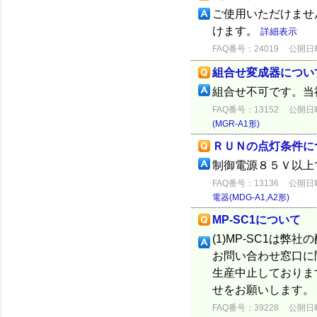
ご使用いただけません
けます。
詳細表示
FAQ番号：24019
公開日時：
組合せ変成器につい
組合せ不可です。当
FAQ番号：13152
公開日時：
(MGR-A1形)
ＲＵＮの点灯条件に
制御電源８５Ｖ以上
FAQ番号：13136
公開日時：
電器(MDG-A1,A2形)
MP-SC1について
(1)MP-SC1は
お問い合わせ窓口に問
生産中止しておりま
せをお願いします。 
FAQ番号：39228
公開日時：