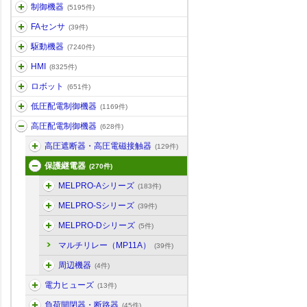
制御機器
(5195件)
FAセンサ
(39件)
駆動機器
(7240件)
HMI
(8325件)
ロボット
(651件)
低圧配電制御機器
(1169件)
高圧配電制御機器
(628件)
高圧遮断器・高圧電磁接触器
(129件)
保護継電器
(270件)
MELPRO-Aシリーズ
(183件)
MELPRO-Sシリーズ
(39件)
MELPRO-Dシリーズ
(5件)
マルチリレー（MP11A）
(39件)
周辺機器
(4件)
電力ヒューズ
(13件)
負荷開閉器・断路器
(45件)