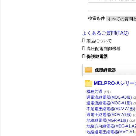
検索条件
よくあるご質問(FAQ)
製品について
高圧配電制御機器
保護継電器
保護継電器
MELPRO-Aシリー
機種共通
(6件)
過電流継電器(MOC-A3形)
(
過電流継電器(MOC-A1形)
(
不足電圧継電器(MUV-A1形)
過電圧継電器(MOV-A1形)
(
地絡継電器(MGR-A1形)
(22
地絡方向継電器(MDG-A1,A2
地絡過電圧継電器(MVG-A1,