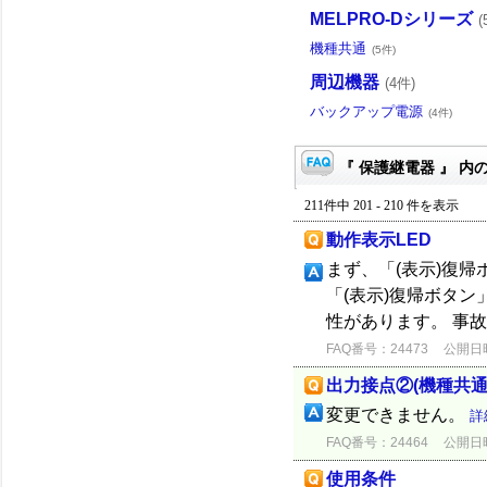
MELPRO-Dシリーズ
(
機種共通
(5件)
周辺機器
(4件)
バックアップ電源
(4件)
『 保護継電器 』 内の
211件中 201 - 210 件を表示
動作表示LED
まず、「(表示)復
「(表示)復帰ボタ
性があります。 事
FAQ番号：24473
公開日時：
出力接点②(機種共通
変更できません。
詳
FAQ番号：24464
公開日時：
使用条件