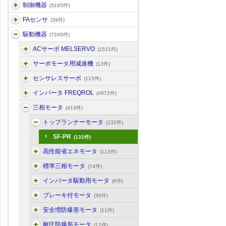
制御機器
(5195件)
FAセンサ
(39件)
駆動機器
(7240件)
ACサーボ MELSERVO
(1521件)
サーボモータ用減速機
(13件)
センサレスサーボ
(115件)
インバータ FREQROL
(4972件)
三相モータ
(413件)
トップランナーモータ
(132件)
SF-PR
(132件)
高性能省エネモータ
(113件)
標準三相モータ
(74件)
インバータ駆動用モータ
(6件)
ブレーキ付モータ
(30件)
安全増防爆形モータ
(11件)
耐圧防爆形モータ
(12件)