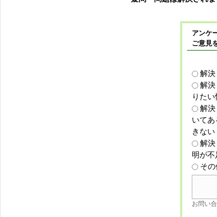
アンケー
ご意見
解決
解決
りたい
解決
いてあ
きない
解決
明が不
その
お問い合