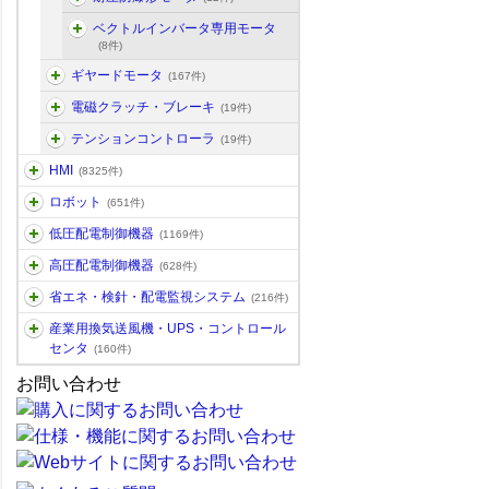
ベクトルインバータ専用モータ
(8件)
ギヤードモータ
(167件)
電磁クラッチ・ブレーキ
(19件)
テンションコントローラ
(19件)
HMI
(8325件)
ロボット
(651件)
低圧配電制御機器
(1169件)
高圧配電制御機器
(628件)
省エネ・検針・配電監視システム
(216件)
産業用換気送風機・UPS・コントロール
センタ
(160件)
お問い合わせ