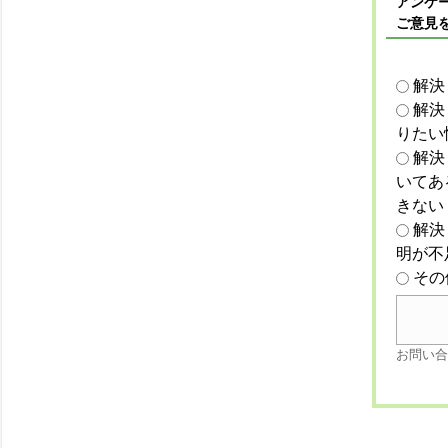
アンケー
ご意見
解決
解決
りたい
解決
いてあ
きない
解決
明が不
その
お問い合