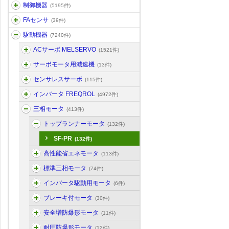
制御機器
(5195件)
FAセンサ
(39件)
駆動機器
(7240件)
ACサーボ MELSERVO
(1521件)
サーボモータ用減速機
(13件)
センサレスサーボ
(115件)
インバータ FREQROL
(4972件)
三相モータ
(413件)
トップランナーモータ
(132件)
SF-PR
(132件)
高性能省エネモータ
(113件)
標準三相モータ
(74件)
インバータ駆動用モータ
(6件)
ブレーキ付モータ
(30件)
安全増防爆形モータ
(11件)
耐圧防爆形モータ
(12件)