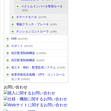
ベクトルインバータ専用モータ
(8件)
ギヤードモータ
(167件)
電磁クラッチ・ブレーキ
(19件)
テンションコントローラ
(19件)
HMI
(8325件)
ロボット
(651件)
低圧配電制御機器
(1169件)
高圧配電制御機器
(628件)
省エネ・検針・配電監視システム
(216件)
産業用換気送風機・UPS・コントロール
センタ
(160件)
お問い合わせ