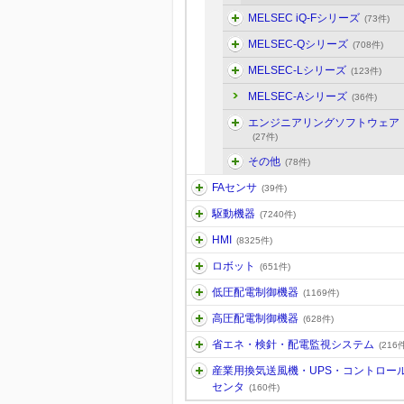
MELSEC iQ-Fシリーズ
(73件)
MELSEC-Qシリーズ
(708件)
MELSEC-Lシリーズ
(123件)
MELSEC-Aシリーズ
(36件)
エンジニアリングソフトウェア
(27件)
その他
(78件)
FAセンサ
(39件)
駆動機器
(7240件)
HMI
(8325件)
ロボット
(651件)
低圧配電制御機器
(1169件)
高圧配電制御機器
(628件)
省エネ・検針・配電監視システム
(216件
産業用換気送風機・UPS・コントロー
センタ
(160件)