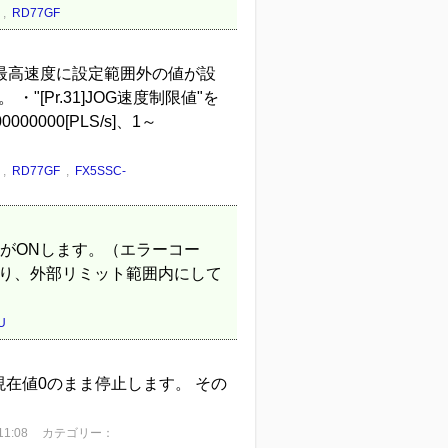
,
RD77GF
時の最高速度に設定範囲外の値が設
[Pr.31]JOG速度制限値"を
000[PLS/s]、1～
,
RD77GF
,
FX5SSC-
+20n）がONします。（エラーコー
により、外部リミット範囲内にして
U
現在値0のまま停止します。 その
1:08
カテゴリー：