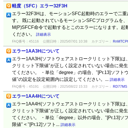
軽度（SFC）エラー32F3H
エラー32F3Hは、モーションSFC起動時のエラーで二
す。 既に起動されているモーションSFCプログラムを、もう
M(P)SFCF命令で起動するとこのエラーになります。
ください。
詳細表示
FAQ番号：45116
公開日時：2025/07/01 10:38
カテゴリー：
RnMTCP
エラー1AA3Hについて
エラー1AA3H(ソフトウェアストロークリミット下限)は、"
クリミット下限値"が正しく設定されていない場合に発生
てください。 ・単位「degree」の場合、"[Pr.13]
値"の設定を設定範囲内に設定してください。...
詳細表示
FAQ番号：45191
公開日時：2025/08/22 15:33
カテゴリー：
RD77MS
エラー1AA4Hについて
エラー1AA4H(ソフトウェアストロークリミット下限)は、"
クリミット下限値"が正しく設定されていない場合に発生
てください。 ・単位「degree」以外の場合、"[Pr.1
限値" < "[Pr.12]ソフト...
詳細表示