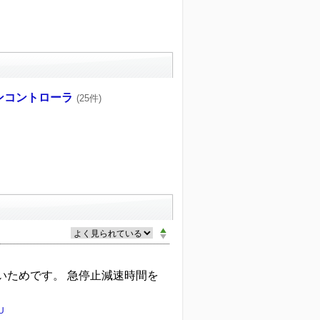
ンコントローラ
(25件)
いためです。 急停止減速時間を
U