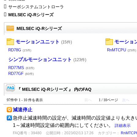
サーボシステムコントローラ
MELSEC iQ-Rシリーズ
MELSEC iQ-Rシリーズ
モーションユニット
モーショ
(15件)
RD78G
RnMTCPU
(15件)
(25件)
シンプルモーションユニット
(123件)
RD77MS
(63件)
RD77GF
(60件)
『 MELSEC iQ-Rシリーズ 』 内のFAQ
97件中 1 - 10 件を表示
前へ
1 / 10ページ
次へ
減速停止
急停止減速時間の設定が、減速時間の設定値よりも大き
1～減速時間設定値の範囲内にしてください。
詳細表示
FAQ番号：39480
公開日時：2023/02/13 17:26
カテゴリー：
RnMTCP