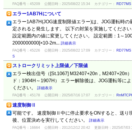
FAQ番号：45209
公開日時：2025/08/22 15:34
カテゴリー：
RD77MS
エラー1AB7Hについて
エラー1AB7H(JOG速度制限値エラー)は、JOG運転
定されると発生します。 以下の対策を実施してください。 ・"
設定範囲内の値に変更してください。 設定範囲：1～1000000
2000000000[×10-2m...
詳細表示
FAQ番号：45226
公開日時：2025/08/22 17:09
カテゴリー：
RD77MS
S
ストロークリミット上限値／下限値
エラー検出信号（[St.1067] M32407+20n，M2407
ド：1904H～1907H） エラー解除後は、JOG運転等
ください。
詳細表示
FAQ番号：45178
公開日時：2025/07/16 17:07
カテゴリー：
RnMTCP
速度制御Ⅱ
可能です。 速度制御Ⅱ中に停止要求をONすると、送り
後、位置決めを実行してください。
詳細表示
FAQ番号：16664
公開日時：2012/12/12 20:42
更新日時：2025/07/03 1