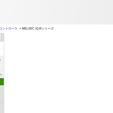
コントローラ
>
MELSEC iQ-Rシリーズ
)
件)
ト