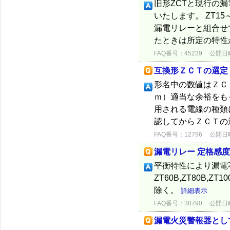
旧形ZCTと現行の
いたします。 ZT15
漏電リレーと組合せ
たときは所定の特性が保
FAQ番号：45239
公開日時：
互換形ＺＣＴの選定
形名中の数値はＺＣ
ｍ）適当な余裕をも
用される電線の種類
認してからＺＣＴの
FAQ番号：12796
公開日時：
漏電リレー 定格感度電
平衡特性により漏電
ZT60B,ZT80B,
除く。
詳細表示
FAQ番号：38790
公開日時：
漏電火災警報器とし