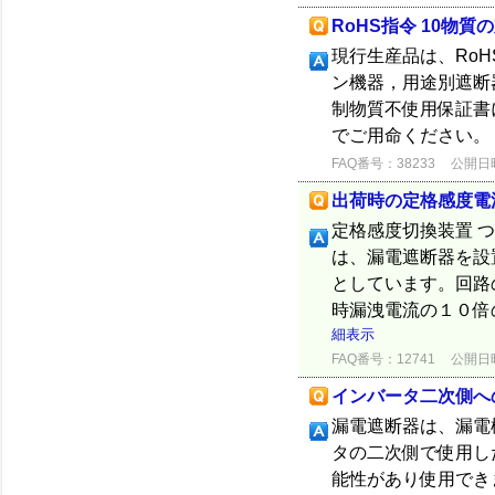
RoHS指令 10物
現行生産品は、RoH
ン機器，用途別遮断器
制物質不使用保証書
でご用命ください。
FAQ番号：38233
公開日時：
出荷時の定格感度電
定格感度切換装置 
は、漏電遮断器を設
としています。回路
時漏洩電流の１０倍
細表示
FAQ番号：12741
公開日時：
インバータ二次側へ
漏電遮断器は、漏電
タの二次側で使用し
能性があり使用でき