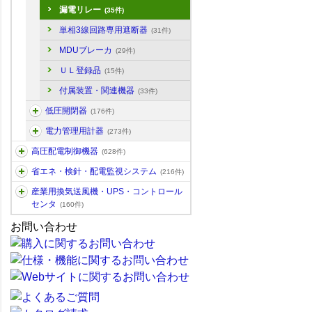
漏電リレー
(35件)
単相3線回路専用遮断器
(31件)
MDUブレーカ
(29件)
ＵＬ登録品
(15件)
付属装置・関連機器
(33件)
低圧開閉器
(176件)
電力管理用計器
(273件)
高圧配電制御機器
(628件)
省エネ・検針・配電監視システム
(216件)
産業用換気送風機・UPS・コントロール
センタ
(160件)
お問い合わせ