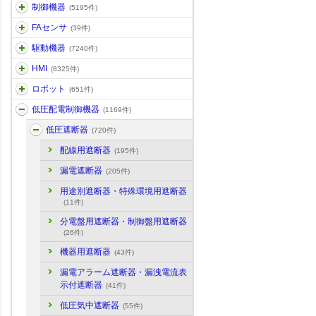
制御機器
(5195件)
FAセンサ
(39件)
駆動機器
(7240件)
HMI
(8325件)
ロボット
(651件)
低圧配電制御機器
(1169件)
低圧遮断器
(720件)
配線用遮断器
(195件)
漏電遮断器
(205件)
用途別遮断器・特殊環境用遮断器
(11件)
分電盤用遮断器・制御盤用遮断器
(26件)
機器用遮断器
(43件)
漏電アラーム遮断器・漏洩電流表
示付遮断器
(41件)
低圧気中遮断器
(55件)