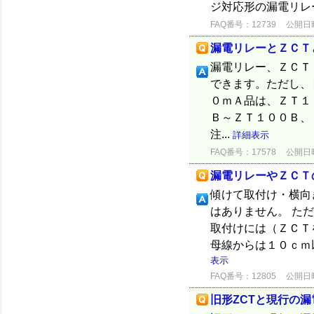
ジ対応形の漏電リレー(
FAQ番号：12739
公開日時：
漏電リレーとＺＣＴ
漏電リレー、ＺＣＴ
できます。ただし、
０ｍＡ品は、ＺＴ１
Ｂ～ＺＴ１００Ｂ、
注...
詳細表示
FAQ番号：17578
公開日時：
漏電リレーやＺＣＴ
傾けて取付け・横向
はありません。 た
取付けには（ＺＣＴ
母線からは１０ｃｍ以
表示
FAQ番号：12805
公開日時：
旧形ZCTと現行の