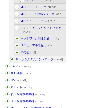
ネットワーク
(80件)
MELSEC-Fシリーズ
(423件)
MELSEC-QS/WSシリーズ
(42件)
MELSEC-Aシリーズ
(922件)
エンジニアリングソフトウェア
(441件)
ネットワーク関連製品
(101件)
リニューアル製品
(59件)
その他
(39件)
サーボシステムコントローラ
(1208件)
FAセンサ
(39件)
駆動機器
(7240件)
HMI
(8325件)
ロボット
(651件)
低圧配電制御機器
(1169件)
高圧配電制御機器
(628件)