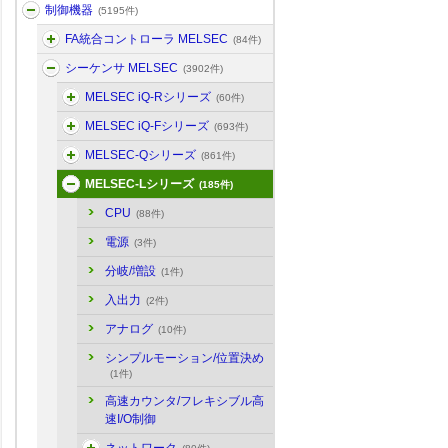
制御機器
(5195件)
FA統合コントローラ MELSEC
(84件)
シーケンサ MELSEC
(3902件)
MELSEC iQ-Rシリーズ
(60件)
MELSEC iQ-Fシリーズ
(693件)
MELSEC-Qシリーズ
(861件)
MELSEC-Lシリーズ
(185件)
CPU
(88件)
電源
(3件)
分岐/増設
(1件)
入出力
(2件)
アナログ
(10件)
シンプルモーション/位置決め
(1件)
高速カウンタ/フレキシブル高
速I/O制御