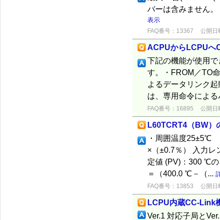
バーは含みません。 
表示
FAQ番号：13367
公開日時：
ACPUからLCPUへ
下記の機能が使用で
す。・FROM／TO
よるデータリンク起
は、専用命令によるパ
FAQ番号：16895
公開日時：
L60TCRT4（BW
・周囲温度25±5℃
×（±0.7％） 入力レ
定値 (PV)：30
＝（400.0 ℃－（...
FAQ番号：13853
公開日時：
LCPU内蔵CC-Lin
Ver.1 対応子局と