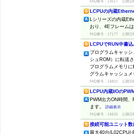
FAQ番号：13517
公開日時：
LCPUの内蔵Ethe
Lシリーズの内蔵Et
おり、4Eフレーム
FAQ番号：17177
公開日時：
LCPUでRUN中
プログラムキャッシ
シュROM）に転送
プログラムメモリに
グラムキャッシュメ
FAQ番号：14822
公開日時：
LCPU内蔵I/Oの
PWM出力ON時間、
ます。
詳細表示
FAQ番号：14820
公開日時：
接続可能ユニット数
最大40台(L02CP