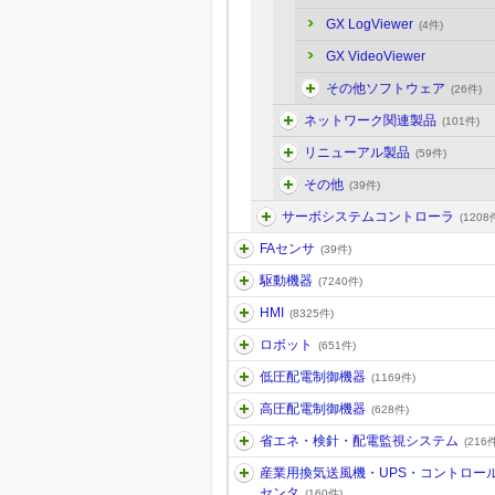
GX LogViewer
(4件)
GX VideoViewer
その他ソフトウェア
(26件)
ネットワーク関連製品
(101件)
リニューアル製品
(59件)
その他
(39件)
サーボシステムコントローラ
(1208
FAセンサ
(39件)
駆動機器
(7240件)
HMI
(8325件)
ロボット
(651件)
低圧配電制御機器
(1169件)
高圧配電制御機器
(628件)
省エネ・検針・配電監視システム
(216件
産業用換気送風機・UPS・コントロー
センタ
(160件)