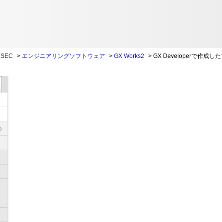
SEC
>
エンジニアリングソフトウェア
>
GX Works2
>
GX Developerで作成
)