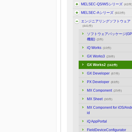
MELSEC-QS/WSシリーズ
(42件
MELSEC-Aシリーズ
(922件)
エンジニアリングソフトウェア
(441件)
ソフトウェアパッケージ(GP
機能)
(2件)
iQ Works
(10件)
GX Works3
(28件)
GX Works2
(162件)
GX Developer
(67件)
PX Developer
(83件)
MX Component
(25件)
MX Sheet
(30件)
MX Component for iOS/And
id
iQ AppPortal
FieldDeviceConfigurator